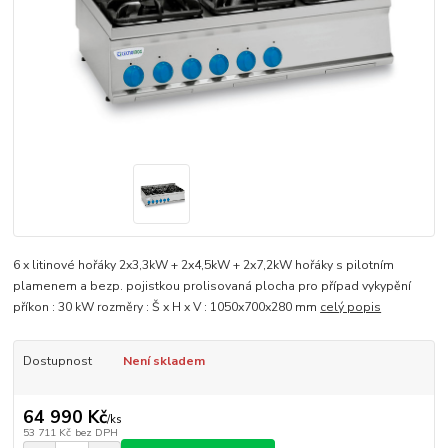
6 x litinové hořáky 2x3,3kW + 2x4,5kW + 2x7,2kW hořáky s pilotním
plamenem a bezp. pojistkou prolisovaná plocha pro případ vykypění
příkon : 30 kW rozměry : Š x H x V : 1050x700x280 mm
celý popis
Dostupnost
Není skladem
64 990 Kč
/
ks
53 711 Kč
bez DPH