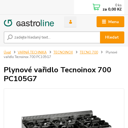
0
ks
za
0,00 Kč
Menu
Hledat
Úvod
VARNÁ TECHNIKA
TECNOINOX
TECNO 700
Plynové
vařidlo Tecnoinox 700 PC105G7
Plynové vařidlo Tecnoinox 700
PC105G7