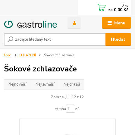
0
ks
za
0,00 Kč
Menu
Hledat
Úvod
CHLAZENÍ
Šokové zchlazovače
Šokové zchlazovače
Nejnovější
Nejlevnější
Nejdražší
Zobrazuji 1-12 z 12
strana
z 1