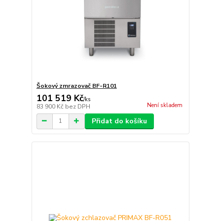
Šokový zmrazovač BF-R101
101 519 Kč
/
ks
Není skladem
83 900 Kč
bez DPH
Přidat do košíku