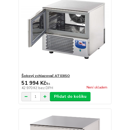
Šokový zchlazovač AT03ISO
51 994 Kč
/
ks
Není skladem
42 970 Kč
bez DPH
Přidat do košíku