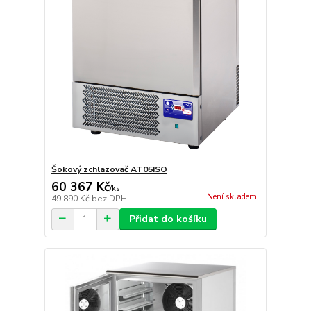
Šokový zchlazovač AT05ISO
60 367 Kč
/
ks
Není skladem
49 890 Kč
bez DPH
Přidat do košíku