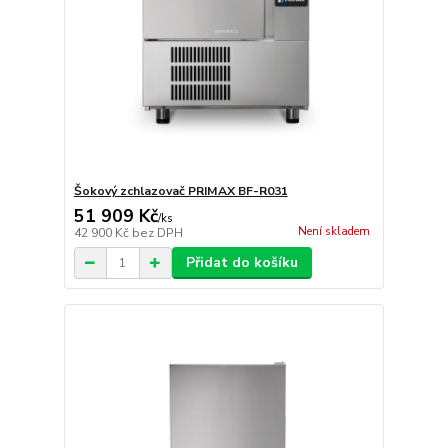
Šokový zchlazovač PRIMAX BF-R031
51 909 Kč
/
ks
Není skladem
42 900 Kč
bez DPH
Přidat do košíku