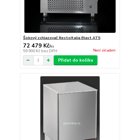
Šokový zchlazovač RestoItalia Blast AT5
72 479 Kč
/
ks
Není skladem
59 900 Kč
bez DPH
Přidat do košíku