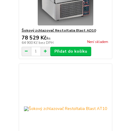
Šokový zchlazovač RestoItalia Blast AD10
78 529 Kč
/
ks
Není skladem
64 900 Kč
bez DPH
Přidat do košíku