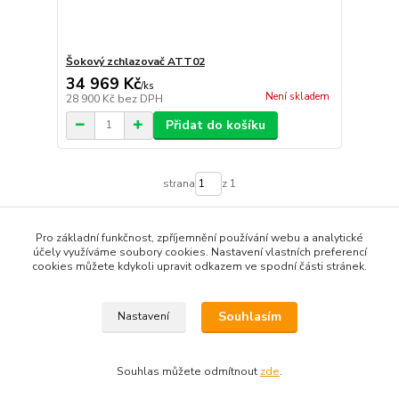
Šokový zchlazovač ATT02
34 969 Kč
/
ks
Není skladem
28 900 Kč
bez DPH
Přidat do košíku
strana
z 1
Pro základní funkčnost, zpříjemnění používání webu a analytické
účely využíváme soubory cookies. Nastavení vlastních preferencí
cookies můžete kdykoli upravit odkazem ve spodní části stránek.
Podle zákona o evidenci tržeb je prodávající povinen
vystavit kupujícímu účtenku. Zároveň je povinen zaevidovat
Souhlasím
Nastavení
přijatou tržbu u správce daně online; v případě technického
výpadku pak nejpozději do 48 hodin.
Souhlas můžete odmítnout
zde
.
Vytvořeno na
Eshop-rychle.cz