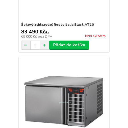
Šokový zchlazovač RestoItalia Blast AT10
83 490 Kč
/
ks
Není skladem
69 000 Kč
bez DPH
Přidat do košíku