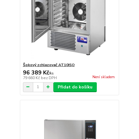
Šokový zchlazovač AT10ISO
96 389 Kč
/
ks
Není skladem
79 660 Kč
bez DPH
Přidat do košíku