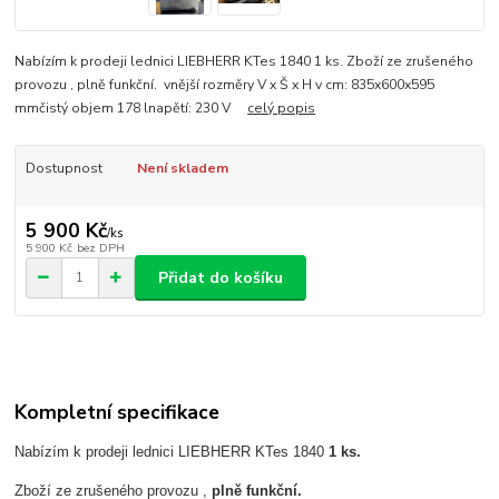
Nabízím k prodeji lednici LIEBHERR KTes 1840 1 ks. Zboží ze zrušeného
provozu , plně funkční. vnější rozměry V x Š x H v cm: 835x600x595
mmčistý objem 178 lnapětí: 230 V
celý popis
Dostupnost
Není skladem
5 900 Kč
/
ks
5 900 Kč
bez DPH
Přidat do košíku
Kompletní specifikace
Nabízím k prodeji lednici LIEBHERR KTes 1840
1 ks.
Zboží ze zrušeného provozu ,
plně funkční.