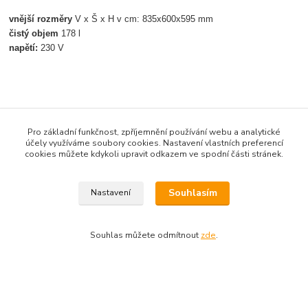
vnější rozměry
V x Š x H v cm: 835x600x595 mm
čistý objem
178 l
napětí:
230 V
Pro základní funkčnost, zpříjemnění používání webu a analytické
účely využíváme soubory cookies. Nastavení vlastních preferencí
Zboží zařazeno v kategoriích
cookies můžete kdykoli upravit odkazem ve spodní části stránek.
GASTROBAZAR
Souhlasím
Nastavení
Podle zákona o evidenci tržeb je prodávající povinen
Souhlas můžete odmítnout
zde
.
vystavit kupujícímu účtenku. Zároveň je povinen zaevidovat
přijatou tržbu u správce daně online; v případě technického
výpadku pak nejpozději do 48 hodin.
Vytvořeno na
Eshop-rychle.cz