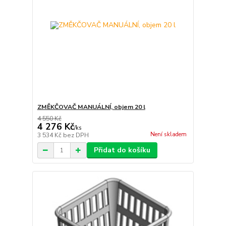
ZMĚKČOVAČ MANUÁLNÍ, objem 20 l
4 550 Kč
4 276 Kč
/
ks
Není skladem
3 534 Kč
bez DPH
Přidat do košíku