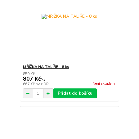
MŘÍŽKA NA TALÍŘE - 8 ks
859 Kč
807 Kč
/
ks
Není skladem
667 Kč
bez DPH
Přidat do košíku