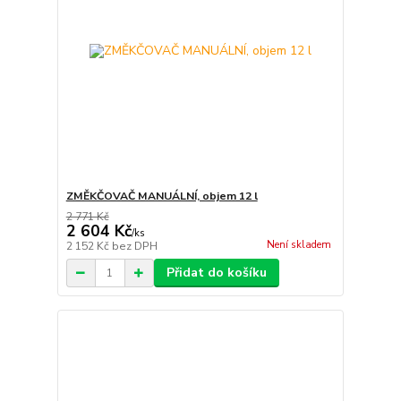
ZMĚKČOVAČ MANUÁLNÍ, objem 12 l
2 771 Kč
2 604 Kč
/
ks
Není skladem
2 152 Kč
bez DPH
Přidat do košíku