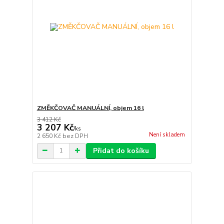
ZMĚKČOVAČ MANUÁLNÍ, objem 16 l
3 412 Kč
3 207 Kč
/
ks
Není skladem
2 650 Kč
bez DPH
Přidat do košíku