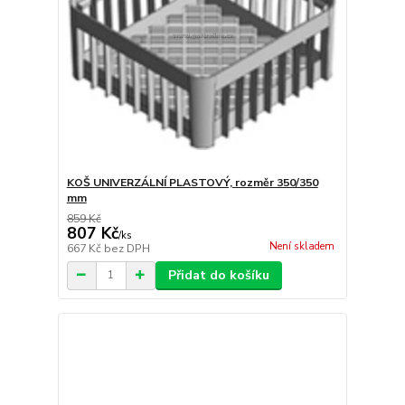
KOŠ UNIVERZÁLNÍ PLASTOVÝ, rozměr 350/350
mm
859 Kč
807 Kč
/
ks
Není skladem
667 Kč
bez DPH
Přidat do košíku