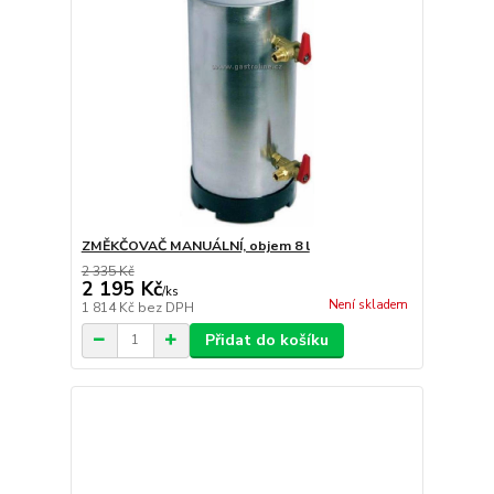
ZMĚKČOVAČ MANUÁLNÍ, objem 8 l
2 335 Kč
2 195 Kč
/
ks
Není skladem
1 814 Kč
bez DPH
Přidat do košíku