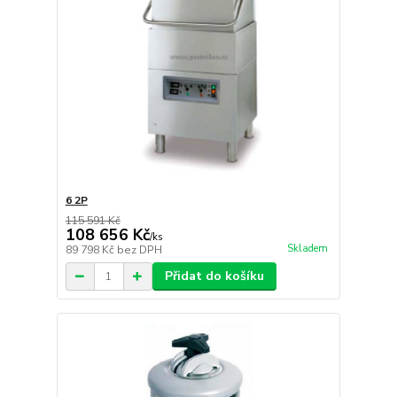
6 2P
115 591 Kč
108 656 Kč
/
ks
Skladem
89 798 Kč
bez DPH
Přidat do košíku