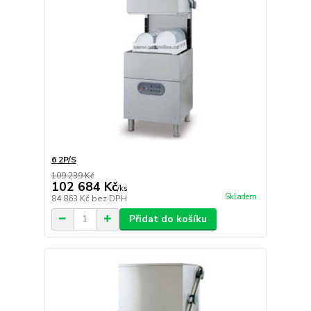
6 2P/S
109 239 Kč
102 684 Kč
/
ks
Skladem
84 863 Kč
bez DPH
Přidat do košíku