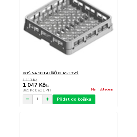
KOŠ NA 18 TALÍŘŮ PLASTOVÝ
1 113 Kč
1 047 Kč
/
ks
Není skladem
865 Kč
bez DPH
Přidat do košíku