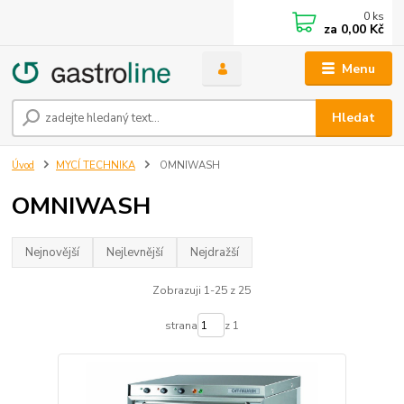
0
ks
za
0,00 Kč
Menu
Hledat
Úvod
MYCÍ TECHNIKA
OMNIWASH
OMNIWASH
Nejnovější
Nejlevnější
Nejdražší
Zobrazuji 1-25 z 25
strana
z 1