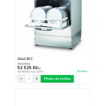
JOLLY 50 T
55 878 Kč
52 525 Kč
/
ks
Skladem
43 409 Kč
bez DPH
Přidat do košíku