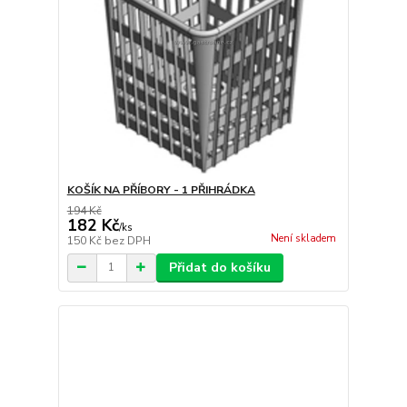
KOŠÍK NA PŘÍBORY - 1 PŘIHRÁDKA
194 Kč
182 Kč
/
ks
Není skladem
150 Kč
bez DPH
Přidat do košíku