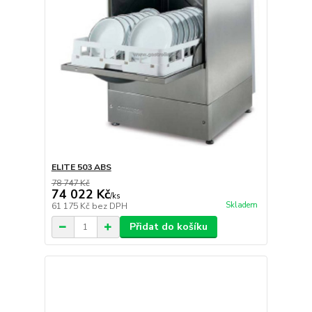
ELITE 503 ABS
78 747 Kč
74 022 Kč
/
ks
Skladem
61 175 Kč
bez DPH
Přidat do košíku