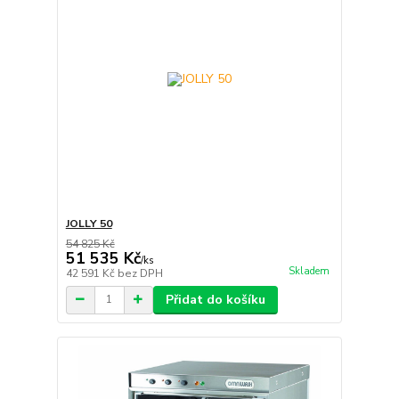
JOLLY 50
54 825 Kč
51 535 Kč
/
ks
Skladem
42 591 Kč
bez DPH
Přidat do košíku