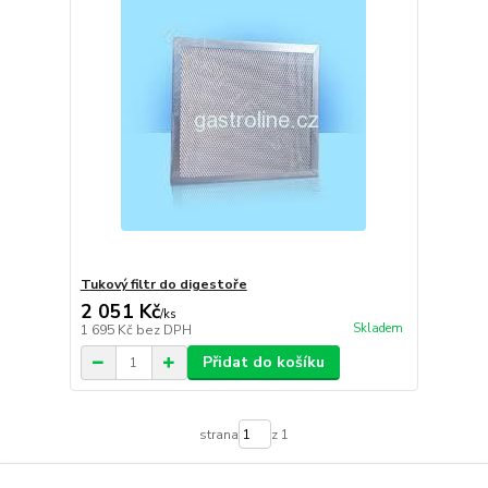
Tukový filtr do digestoře
2 051 Kč
/
ks
Skladem
1 695 Kč
bez DPH
Přidat do košíku
strana
z 1