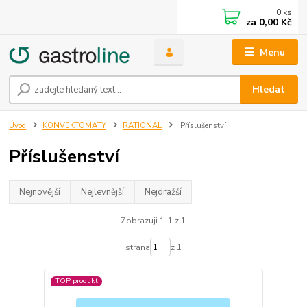
0
ks
za
0,00 Kč
Menu
Hledat
Úvod
KONVEKTOMATY
RATIONAL
Příslušenství
Příslušenství
Nejnovější
Nejlevnější
Nejdražší
Zobrazuji 1-1 z 1
strana
z 1
TOP produkt