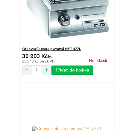
Grilovací deska plynová GFT477L
30 903 Kč
/
ks
Není skladem
25 540 Kč
bez DPH
Přidat do košíku