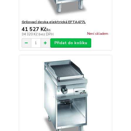
Grilovací deska elektrická EFTA477L
41 527 Kč
/
ks
Není skladem
34 320 Kč
bez DPH
Přidat do košíku