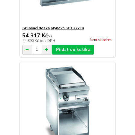
Grilovací deska plynová GFT777LR
54 317 Kč
/
ks
Není skladem
44 890 Kč
bez DPH
Přidat do košíku