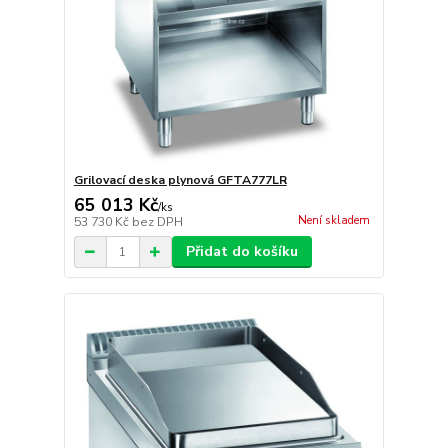
Grilovací deska plynová GFTA777LR
65 013 Kč
/
ks
Není skladem
53 730 Kč
bez DPH
Přidat do košíku