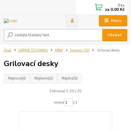
0
ks
za
0,00 Kč
Menu
Hledat
Úvod
VARNÁ TECHNIKA
MBM
Domina 700
Grilovací desky
Grilovací desky
Nejnovější
Nejlevnější
Nejdražší
Zobrazuji 1-20 z 20
strana
z 1