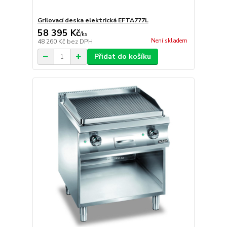
Grilovací deska elektrická EFTA777L
58 395 Kč
/
ks
Není skladem
48 260 Kč
bez DPH
Přidat do košíku