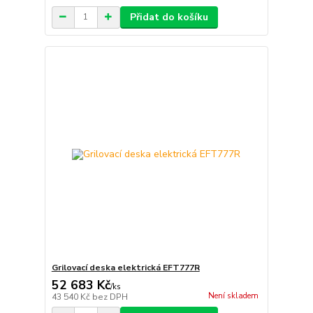
Přidat do košíku
Grilovací deska elektrická EFT777R
52 683 Kč
/
ks
Není skladem
43 540 Kč
bez DPH