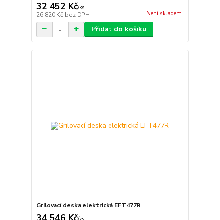
32 452 Kč
/
ks
Není skladem
26 820 Kč
bez DPH
Přidat do košíku
Grilovací deska elektrická EFT477R
34 546 Kč
/
ks