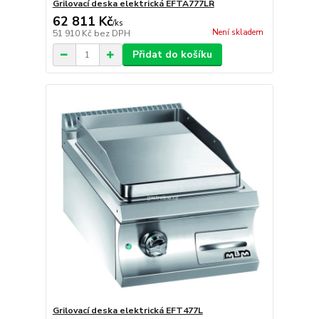
Grilovací deska elektrická EFTA777LR
62 811 Kč
/
ks
Není skladem
51 910 Kč
bez DPH
Přidat do košíku
Grilovací deska elektrická EFT477L