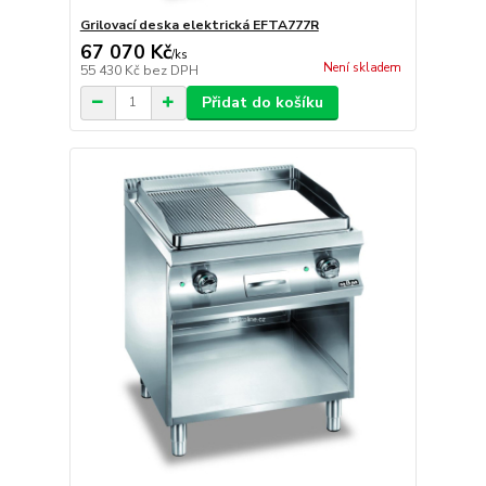
Grilovací deska elektrická EFTA777R
67 070 Kč
/
ks
Není skladem
55 430 Kč
bez DPH
Přidat do košíku