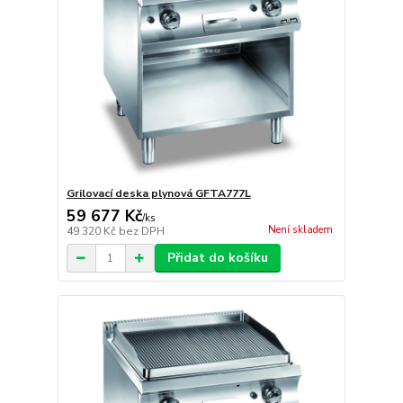
Grilovací deska plynová GFTA777L
59 677 Kč
/
ks
Není skladem
49 320 Kč
bez DPH
Přidat do košíku