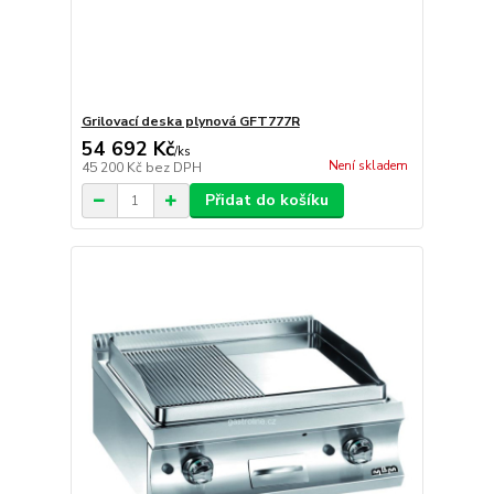
Grilovací deska plynová GFT777R
54 692 Kč
/
ks
Není skladem
45 200 Kč
bez DPH
Přidat do košíku