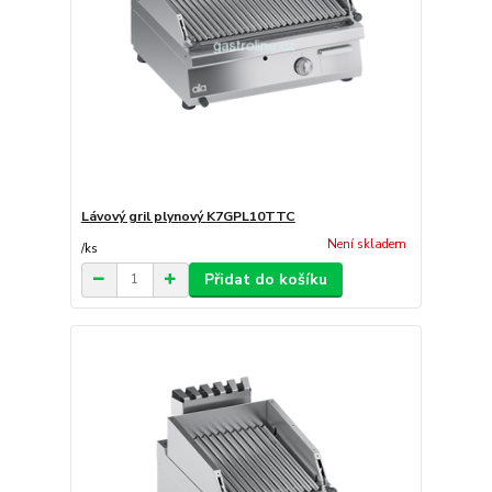
Lávový gril plynový K7GPL10TTC
Není skladem
/
ks
Přidat do košíku