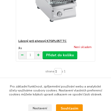
Lávový gril plynový K7GPL05TTC
Není skladem
/
ks
Přidat do košíku
strana
z 1
Pro základní funkčnost, zpříjemnění používání webu a analytické
účely využíváme soubory cookies. Nastavení vlastních preferencí
cookies můžete kdykoli upravit odkazem ve spodní části stránek.
Podle zákona o evidenci tržeb je prodávající povinen
vystavit kupujícímu účtenku. Zároveň je povinen zaevidovat
Souhlasím
Nastavení