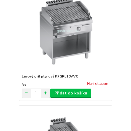
Lávový gril plynový K7GPL10VVC
Není skladem
/
ks
Přidat do košíku