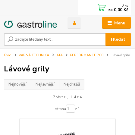
0
ks
za
0,00 Kč
Menu
Hledat
Úvod
VARNÁ TECHNIKA
ATA
PERFORMANCE 700
Lávové grily
Lávové grily
Nejnovější
Nejlevnější
Nejdražší
Zobrazuji 1-4 z 4
strana
z 1