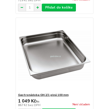
719 Kč
bez DPH
Přidat do košíku
Gastronádoba GN 2/1 plná 100 mm
1 049 Kč
/
ks
Není skladem
867 Kč
bez DPH