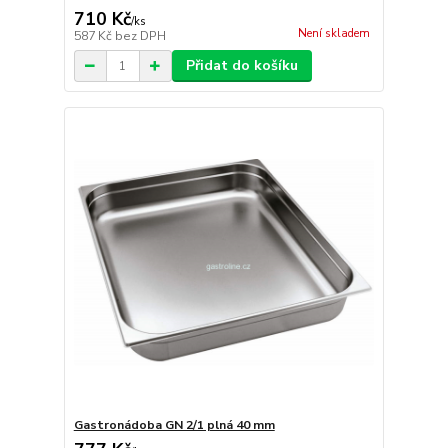
710 Kč
/
ks
Není skladem
587 Kč
bez DPH
Přidat do košíku
Gastronádoba GN 2/1 plná 40 mm