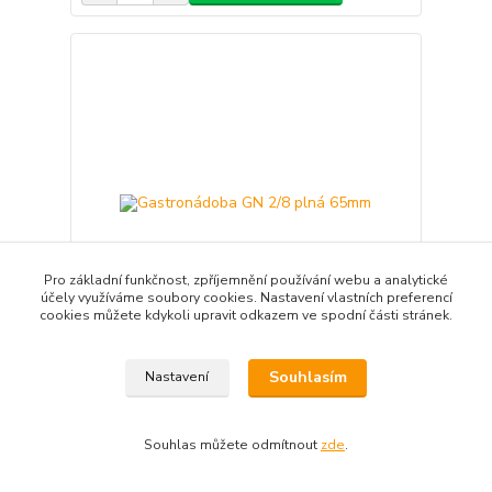
Pro základní funkčnost, zpříjemnění používání webu a analytické
účely využíváme soubory cookies. Nastavení vlastních preferencí
cookies můžete kdykoli upravit odkazem ve spodní části stránek.
Souhlasím
Nastavení
Gastronádoba GN 2/8 plná 65mm
221 Kč
/
ks
Není skladem
183 Kč
bez DPH
Souhlas můžete odmítnout
zde
.
Přidat do košíku