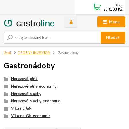
0
ks
za
0,00 Kč
Menu
Hledat
Úvod
DROBNÝ INVENTÁŘ
Gastronádoby
Gastronádoby
Nerezové plné
Nerezové plné economic
Nerezové s uchy
Nerezové s uchy economic
Víka na GN
Víka na GN economic