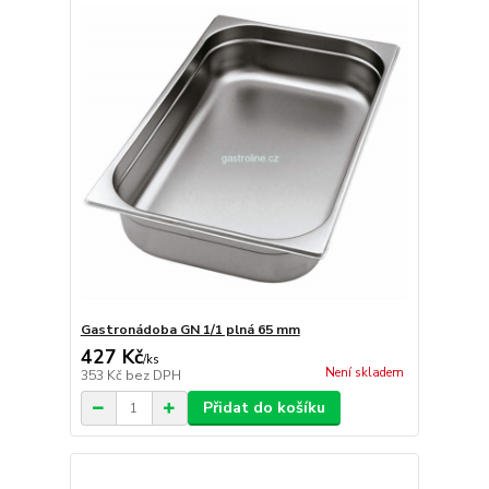
Gastronádoba GN 1/1 plná 65 mm
427 Kč
/
ks
Není skladem
353 Kč
bez DPH
Přidat do košíku