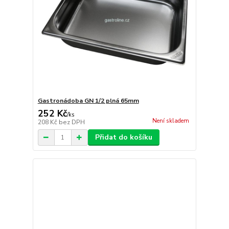
Gastronádoba GN 1/2 plná 65mm
252 Kč
/
ks
Není skladem
208 Kč
bez DPH
Přidat do košíku