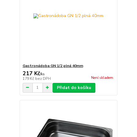
Gastronádoba GN 1/2 plná 40mm
217 Kč
/
ks
Není skladem
179 Kč
bez DPH
Přidat do košíku