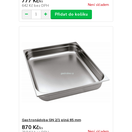
777 Kč
/
ks
Není skladem
642 Kč
bez DPH
Přidat do košíku
Gastronádoba GN 2/1 plná 65 mm
870 Kč
/
ks
Není skladem