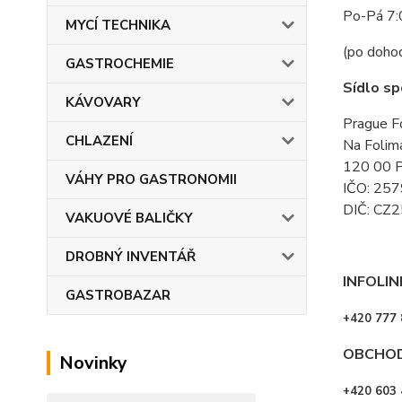
Po-Pá 7:
MYCÍ TECHNIKA
(po doho
GASTROCHEMIE
Sídlo sp
KÁVOVARY
Prague Fo
CHLAZENÍ
Na Folim
120 00 P
VÁHY PRO GASTRONOMII
IČO: 25
DIČ: CZ
VAKUOVÉ BALIČKY
DROBNÝ INVENTÁŘ
INFOLIN
GASTROBAZAR
+420 777 
OBCHOD,
Novinky
+420 603 