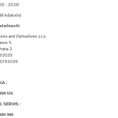
00 - 20:00
dě kdykoliv)
olečnosti:
rex and Derivatives s.r.o.
ance 5
raha 2
793039
25793039
KA :
888 555
 SERVIS :
480 988