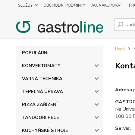
SLUŽBY
OBCHODNÍ PODMÍNKY
JAK NAKUPOVAT
PR
Úvod
POPULÁRNÍ
Kont
KONVEKTOMATY
VARNÁ TECHNIKA
Adresa 
TEPELNÁ ÚPRAVA
GASTRO
PIZZA ZAŘÍZENÍ
Na Univer
108 00 P
TANDOORI PECE
Servis:
KUCHYŇSKÉ STROJE