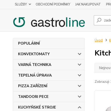
SLUŽBY
OBCHODNÍ PODMÍNKY
JAK NAKUPOVAT
PR
Úvod
POPULÁRNÍ
Kitc
KONVEKTOMATY
VARNÁ TECHNIKA
Nejnově
TEPELNÁ ÚPRAVA
Zobrazuji 
PIZZA ZAŘÍZENÍ
TANDOORI PECE
KUCHYŇSKÉ STROJE