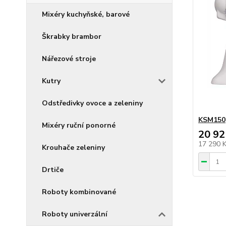
Mixéry kuchyňské, barové
Škrabky brambor
Nářezové stroje
Kutry
Odstředivky ovoce a zeleniny
KSM150
Mixéry ruční ponorné
20 92
17 290 
Krouhače zeleniny
Drtiče
Roboty kombinované
Roboty univerzální