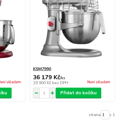
KSM7990
36 179 Kč
/
ks
ení skladem
Není skladem
29 900 Kč
bez DPH
šíku
Přidat do košíku
strana
z 1