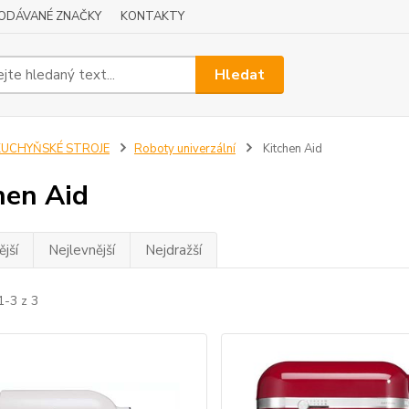
ODÁVANÉ ZNAČKY
KONTAKTY
Hledat
KUCHYŇSKÉ STROJE
Roboty univerzální
Kitchen Aid
hen Aid
jší
Nejlevnější
Nejdražší
1-3 z 3