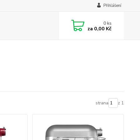
Přihlášení
0
ks
za
0,00 Kč
strana
z 1