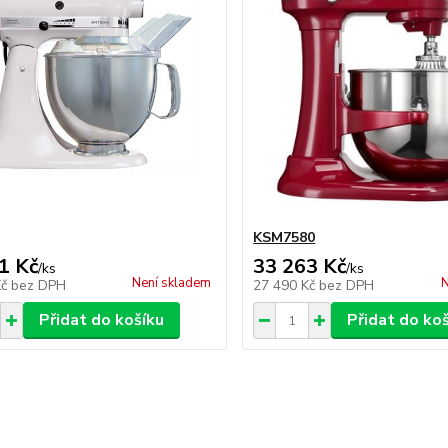
KSM7580
1 Kč
33 263 Kč
/
ks
/
ks
Není skladem
N
Kč
bez DPH
27 490 Kč
bez DPH
Přidat do košíku
Přidat do ko