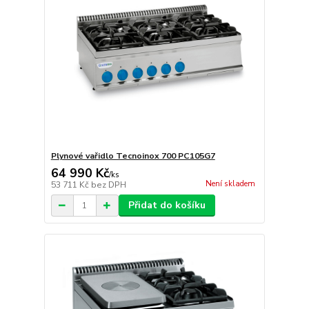
Plynové vařidlo Tecnoinox 700 PC105G7
64 990 Kč
/
ks
Není skladem
53 711 Kč
bez DPH
Přidat do košíku