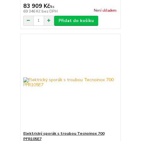
83 909 Kč
/
ks
Není skladem
69 346 Kč
bez DPH
Přidat do košíku
Elektrický sporák s troubou Tecnoinox 700
PFR105E7