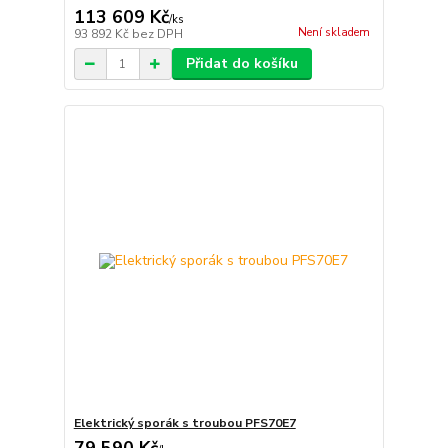
113 609 Kč
/
ks
Není skladem
93 892 Kč
bez DPH
Přidat do košíku
Elektrický sporák s troubou PFS70E7
79 590 Kč