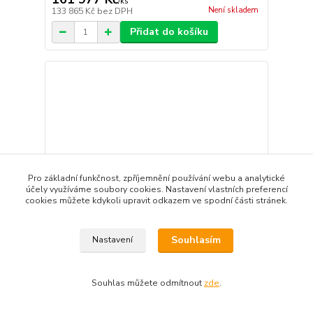
/
ks
Není skladem
133 865 Kč
bez DPH
Přidat do košíku
Pro základní funkčnost, zpříjemnění používání webu a analytické
účely využíváme soubory cookies. Nastavení vlastních preferencí
cookies můžete kdykoli upravit odkazem ve spodní části stránek.
Souhlasím
Nastavení
Elektrický sporák s troubou Tecnoinox 700
Souhlas můžete odmítnout
zde
.
PFS105E7
161 977 Kč