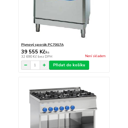
Plynový sporák PC70G7A
39 555 Kč
/
ks
Není skladem
32 690 Kč
bez DPH
Přidat do košíku