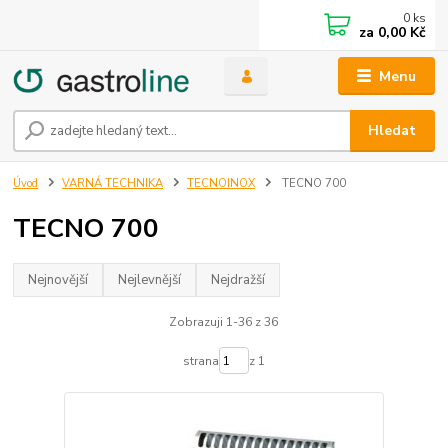
0
ks
za
0,00 Kč
Menu
Hledat
Úvod
VARNÁ TECHNIKA
TECNOINOX
TECNO 700
TECNO 700
Nejnovější
Nejlevnější
Nejdražší
Zobrazuji 1-36 z 36
strana
z 1