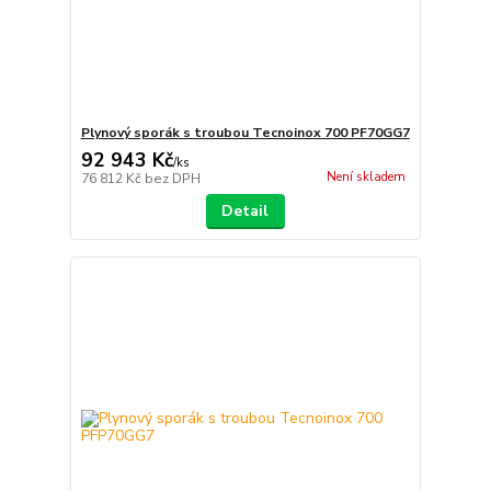
Plynový sporák s troubou Tecnoinox 700 PF70GG7
92 943 Kč
/
ks
Není skladem
76 812 Kč
bez DPH
Detail