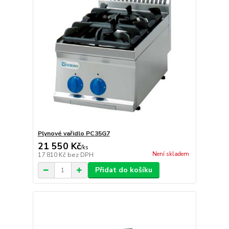
Plynové vařidlo PC35G7
21 550 Kč
/
ks
Není skladem
17 810 Kč
bez DPH
Přidat do košíku