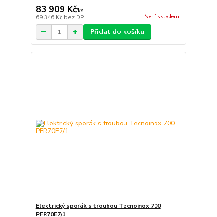
83 909 Kč
/
ks
Není skladem
69 346 Kč
bez DPH
Přidat do košíku
Elektrický sporák s troubou Tecnoinox 700
PFR70E7/1