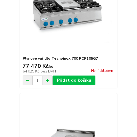
Plynové vařidlo Tecnoinox 700 PCP105G7
77 470 Kč
/
ks
Není skladem
64 025 Kč
bez DPH
Přidat do košíku