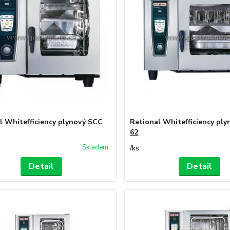
l Whitefficiency plynový SCC
Rational Whitefficiency pl
62
Skladem
/
ks
Detail
Detail