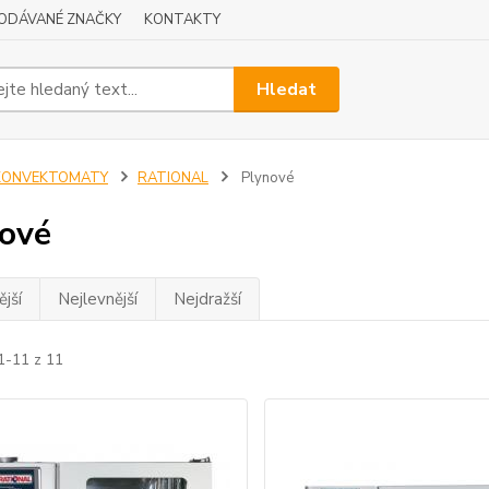
ODÁVANÉ ZNAČKY
KONTAKTY
Hledat
KONVEKTOMATY
RATIONAL
Plynové
ové
jší
Nejlevnější
Nejdražší
1-11 z 11