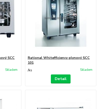
ynový SCC
Rational Whitefficiency plynový SCC
101
Skladem
Skladem
/
ks
Detail