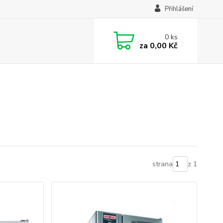
Přihlášení
0
ks
za
0,00 Kč
strana
z 1