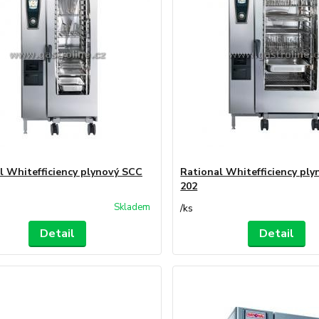
l Whitefficiency plynový SCC
Rational Whitefficiency pl
202
Skladem
/
ks
Detail
Detail