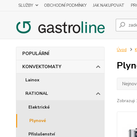
SLUŽBY
OBCHODNÍ PODMÍNKY
JAK NAKUPOVAT
PR
Úvod
POPULÁRNÍ
Plyn
KONVEKTOMATY
Lainox
Nejnově
RATIONAL
Zobrazuji 
Elektrické
Plynové
Příslušenství