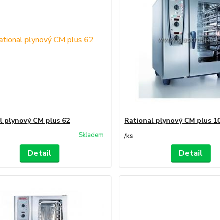
l plynový CM plus 62
Rational plynový CM plus 1
Skladem
/
ks
Detail
Detail