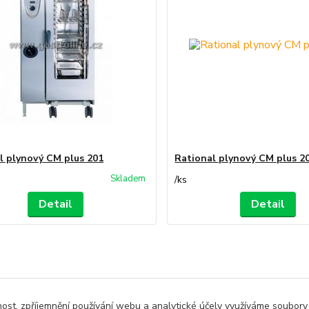
l plynový CM plus 201
Rational plynový CM plus 2
Skladem
/
ks
Detail
Detail
nost, zpříjemnění používání webu a analytické účely využíváme soubory