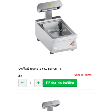
Ohřívač hranolek K7ESP05TT
Není skladem
/
ks
Přidat do košíku