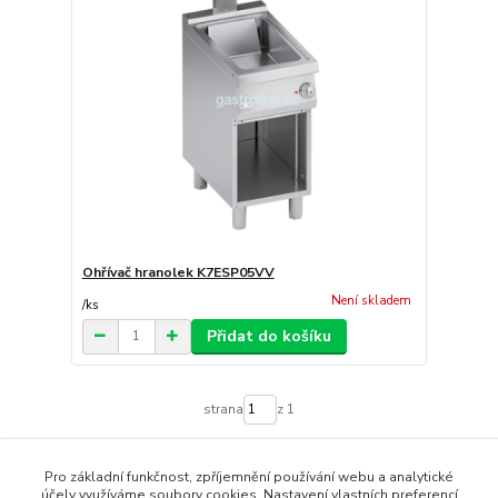
Ohřívač hranolek K7ESP05VV
Není skladem
/
ks
Přidat do košíku
strana
z 1
Pro základní funkčnost, zpříjemnění používání webu a analytické
účely využíváme soubory cookies. Nastavení vlastních preferencí