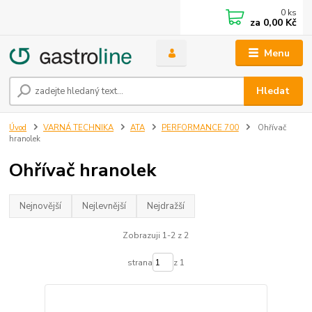
0
ks
za
0,00 Kč
Menu
Hledat
Úvod
VARNÁ TECHNIKA
ATA
PERFORMANCE 700
Ohřívač
hranolek
Ohřívač hranolek
Nejnovější
Nejlevnější
Nejdražší
Zobrazuji 1-2 z 2
strana
z 1