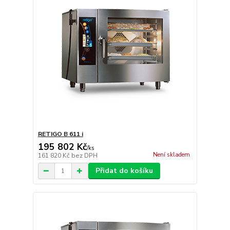
RETIGO B 611 i
195 802 Kč
/
ks
Není skladem
161 820 Kč
bez DPH
Přidat do košíku