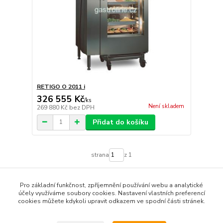
RETIGO O 2011 i
326 555 Kč
/
ks
Není skladem
269 880 Kč
bez DPH
Přidat do košíku
strana
z 1
Pro základní funkčnost, zpříjemnění používání webu a analytické
účely využíváme soubory cookies. Nastavení vlastních preferencí
cookies můžete kdykoli upravit odkazem ve spodní části stránek.
Podle zákona o evidenci tržeb je prodávající povinen