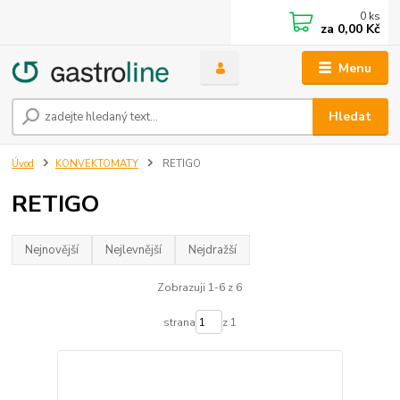
0
ks
za
0,00 Kč
Menu
Hledat
Úvod
KONVEKTOMATY
RETIGO
RETIGO
Nejnovější
Nejlevnější
Nejdražší
Zobrazuji 1-6 z 6
strana
z 1