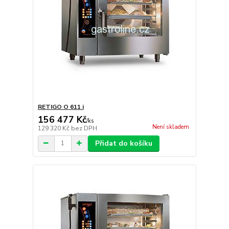
RETIGO O 611 i
156 477 Kč
/
ks
Není skladem
129 320 Kč
bez DPH
Přidat do košíku