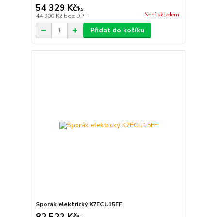
54 329 Kč
/
ks
Není skladem
44 900 Kč
bez DPH
Přidat do košíku
Sporák elektrický K7ECU15FF
82 522 Kč