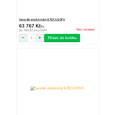
Sporák elektrický K7ECU10FV
63 767 Kč
/
ks
Není skladem
52 700 Kč
bez DPH
Přidat do košíku