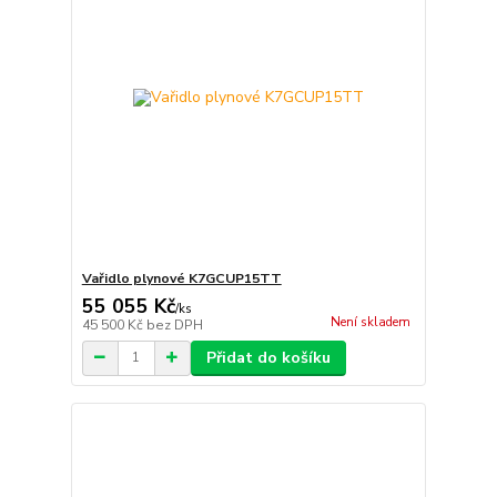
Vařidlo plynové K7GCUP15TT
55 055 Kč
/
ks
Není skladem
45 500 Kč
bez DPH
Přidat do košíku