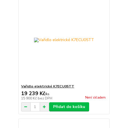
Vařidlo elektrické K7ECU05TT
19 239 Kč
/
ks
Není skladem
15 900 Kč
bez DPH
Přidat do košíku