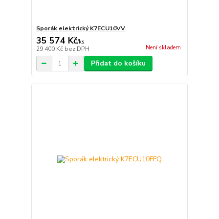
Sporák elektrický K7ECU10VV
35 574 Kč
/
ks
Není skladem
29 400 Kč
bez DPH
Přidat do košíku