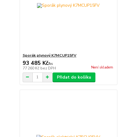
Sporák plynový K7MCUP15FV
93 485 Kč
/
ks
Není skladem
77 260 Kč
bez DPH
Přidat do košíku