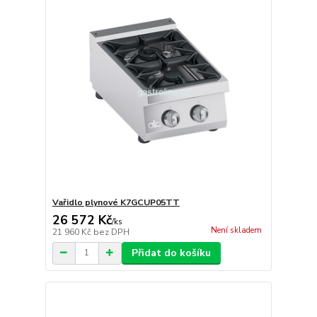
Vařidlo plynové K7GCUP05TT
26 572 Kč
/
ks
Není skladem
21 960 Kč
bez DPH
Přidat do košíku