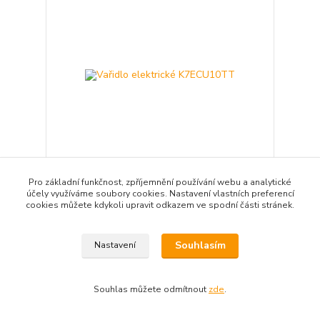
Pro základní funkčnost, zpříjemnění používání webu a analytické
Vařidlo elektrické K7ECU10TT
účely využíváme soubory cookies. Nastavení vlastních preferencí
cookies můžete kdykoli upravit odkazem ve spodní části stránek.
30 008 Kč
/
ks
Není skladem
24 800 Kč
bez DPH
Přidat do košíku
Souhlasím
Nastavení
Souhlas můžete odmítnout
zde
.