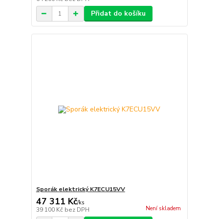
Přidat do košíku
Sporák elektrický K7ECU15VV
47 311 Kč
/
ks
Není skladem
39 100 Kč
bez DPH