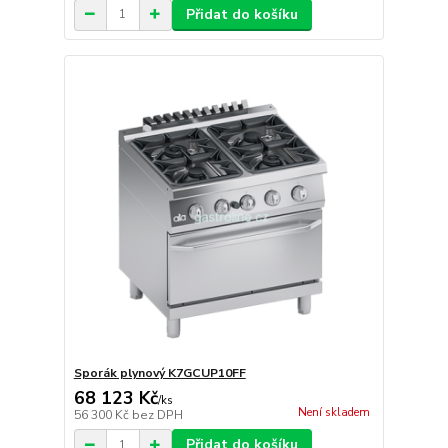
Přidat do košíku
Sporák plynový K7GCUP10FF
68 123 Kč
/
ks
Není skladem
56 300 Kč
bez DPH
Přidat do košíku