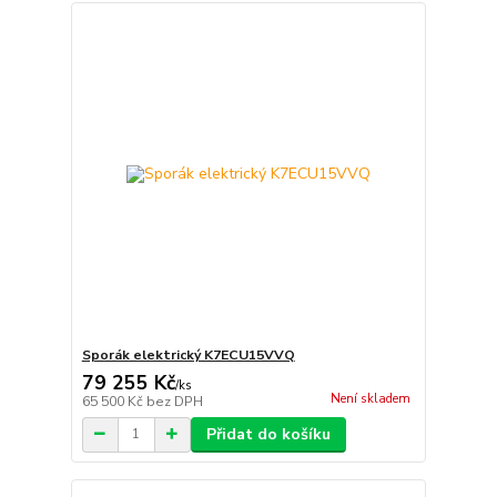
Sporák elektrický K7ECU15VVQ
79 255 Kč
/
ks
Není skladem
65 500 Kč
bez DPH
Přidat do košíku