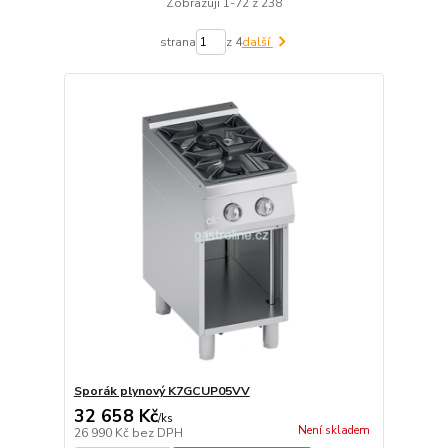
Zobrazuji 1-72 z 238
strana
z 4
další
Sporák plynový K7GCUP05VV
32 658 Kč
/
ks
Není skladem
26 990 Kč
bez DPH