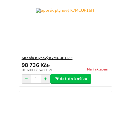
Sporák plynový K7MCUP15FF
98 736 Kč
/
ks
Není skladem
81 600 Kč
bez DPH
Přidat do košíku