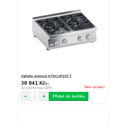
Vařidlo plynové K7GCUP10TT
38 841 Kč
/
ks
Není skladem
32 100 Kč
bez DPH
Přidat do košíku