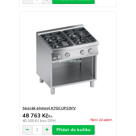
Sporák plynový K7GCUP10VV
48 763 Kč
/
ks
Není skladem
40 300 Kč
bez DPH
Přidat do košíku