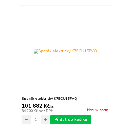
Sporák elektrický K7ECU15FVQ
101 882 Kč
/
ks
Není skladem
84 200 Kč
bez DPH
Přidat do košíku