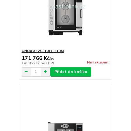
UNOX XEVC-1011-E1RM
171 766 Kč
/
ks
Není skladem
141 955 Kč
bez DPH
Přidat do košíku