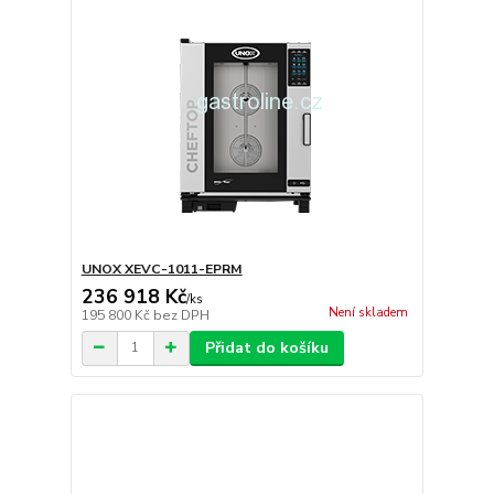
UNOX XEVC-1011-EPRM
236 918 Kč
/
ks
Není skladem
195 800 Kč
bez DPH
Přidat do košíku