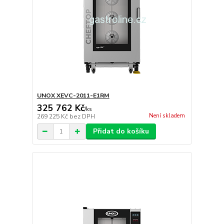
UNOX XEVC-2011-E1RM
325 762 Kč
/
ks
Není skladem
269 225 Kč
bez DPH
Přidat do košíku