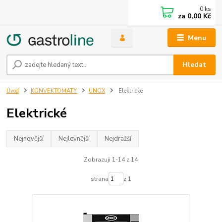
0
ks
za
0,00 Kč
Menu
Hledat
Úvod
KONVEKTOMATY
UNOX
Elektrické
Elektrické
Nejnovější
Nejlevnější
Nejdražší
Zobrazuji 1-14 z 14
strana
z 1