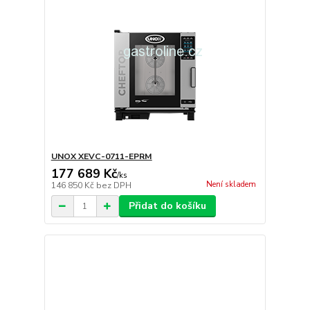
UNOX XEVC-0711-EPRM
177 689 Kč
/
ks
Není skladem
146 850 Kč
bez DPH
Přidat do košíku