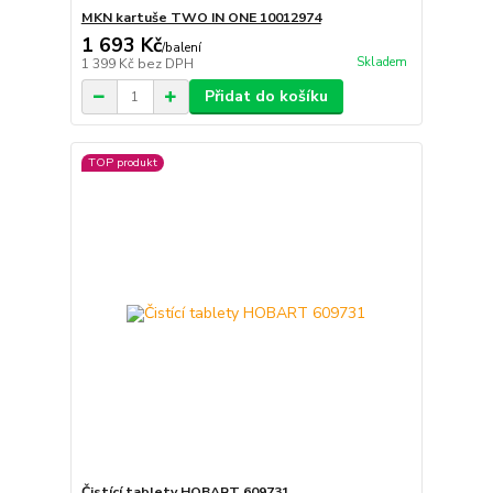
MKN kartuše TWO IN ONE 10012974
1 693 Kč
/
balení
Skladem
1 399 Kč
bez DPH
Přidat do košíku
TOP produkt
Čistící tablety HOBART 609731