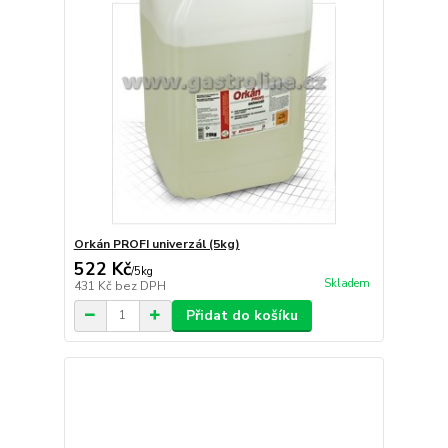
Orkán PROFI univerzál (5kg)
522 Kč
/
5kg
Skladem
431 Kč
bez DPH
Přidat do košíku