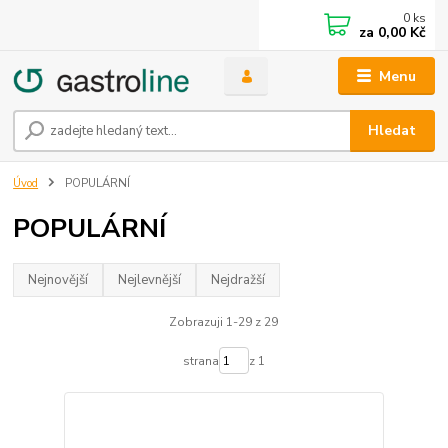
0
ks
za
0,00 Kč
Menu
Hledat
Úvod
POPULÁRNÍ
POPULÁRNÍ
Nejnovější
Nejlevnější
Nejdražší
Zobrazuji 1-29 z 29
strana
z 1