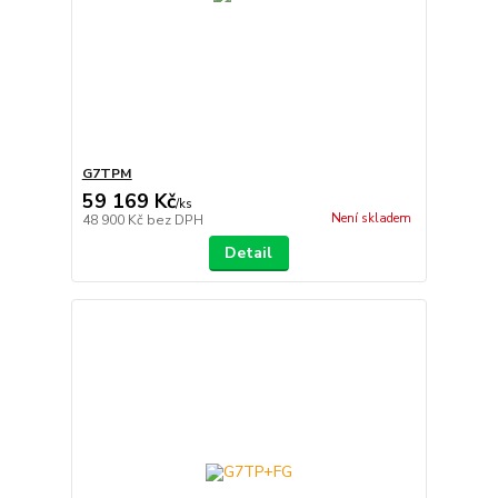
G7TPM
59 169 Kč
/
ks
Není skladem
48 900 Kč
bez DPH
Detail