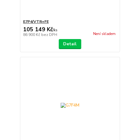
E7P4/VTR+FE
105 149 Kč
/
ks
Není skladem
86 900 Kč
bez DPH
Detail