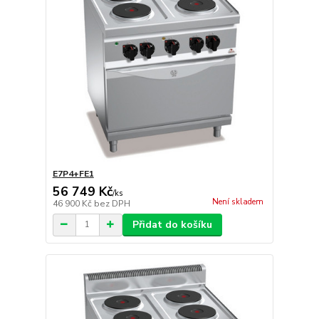
E7P4+FE1
56 749 Kč
/
ks
Není skladem
46 900 Kč
bez DPH
Přidat do košíku