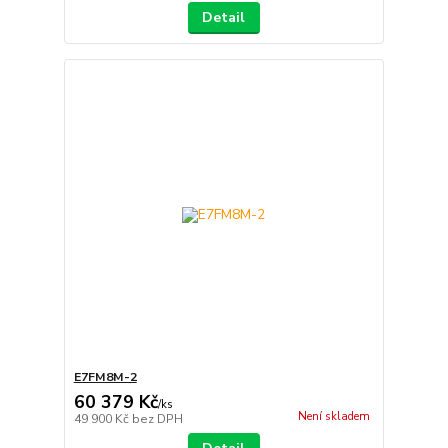
Detail
E7FM8M-2
60 379 Kč
/
ks
Není skladem
49 900 Kč
bez DPH