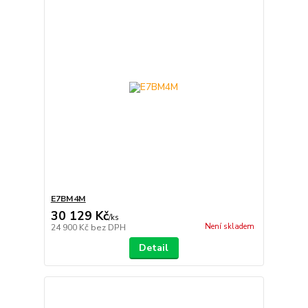
E7BM4M
30 129 Kč
/
ks
Není skladem
24 900 Kč
bez DPH
Detail