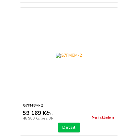
G7FM8M-2
59 169 Kč
/
ks
Není skladem
48 900 Kč
bez DPH
Detail