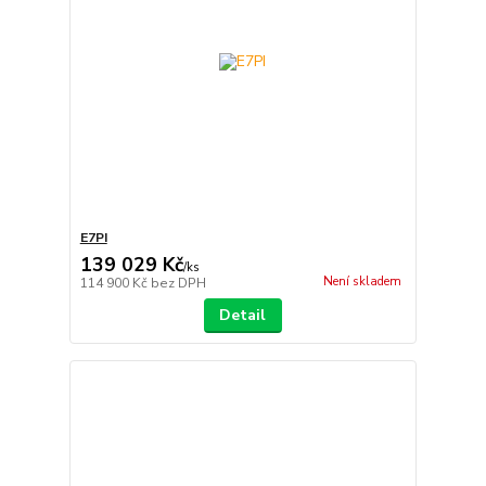
E7PI
139 029 Kč
/
ks
Není skladem
114 900 Kč
bez DPH
Detail