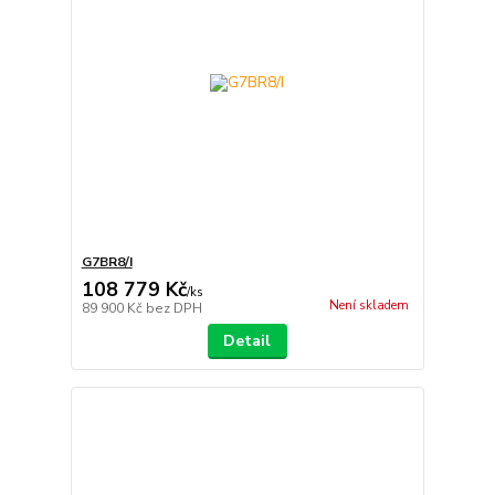
G7BR8/I
108 779 Kč
/
ks
Není skladem
89 900 Kč
bez DPH
Detail