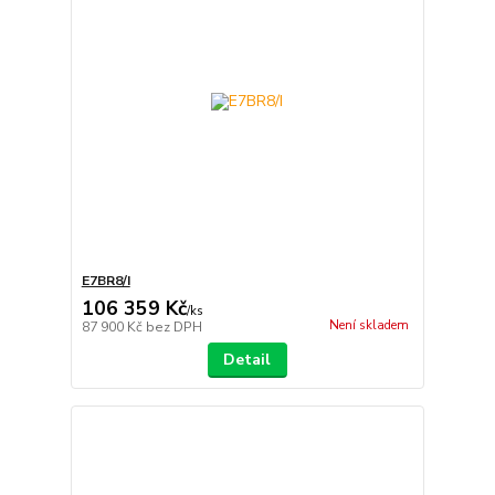
E7BR8/I
106 359 Kč
/
ks
Není skladem
87 900 Kč
bez DPH
Detail