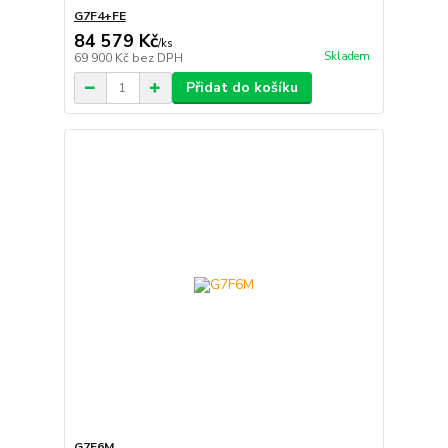
G7F4+FE
84 579 Kč
/
ks
Skladem
69 900 Kč
bez DPH
Přidat do košíku
G7F6M