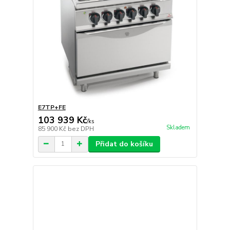
E7TP+FE
103 939 Kč
/
ks
Skladem
85 900 Kč
bez DPH
Přidat do košíku