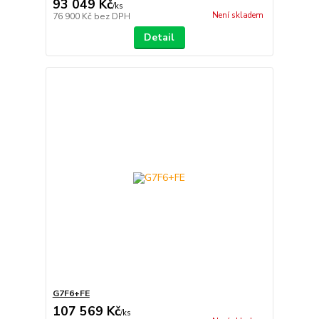
93 049 Kč
/
ks
Není skladem
76 900 Kč
bez DPH
Detail
G7F6+FE
107 569 Kč
/
ks