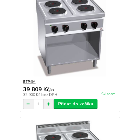
E7P4M
39 809 Kč
/
ks
Skladem
32 900 Kč
bez DPH
Přidat do košíku