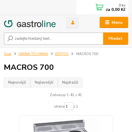
0
ks
za
0,00 Kč
Menu
Hledat
Úvod
VARNÁ TECHNIKA
BERTOS
MACROS 700
MACROS 700
Nejnovější
Nejlevnější
Nejdražší
Zobrazuji 1-41 z 41
strana
z 1