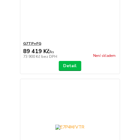
G7TP+FG
89 419 Kč
/
ks
Není skladem
73 900 Kč
bez DPH
Detail