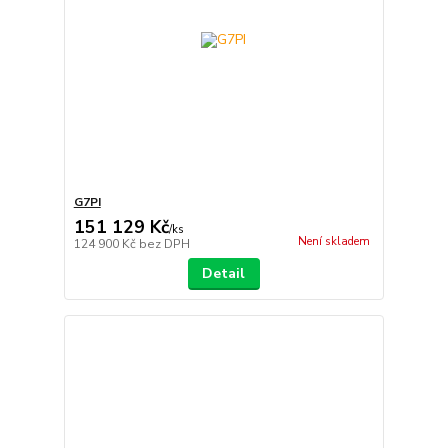
G7PI
151 129 Kč
/
ks
Není skladem
124 900 Kč
bez DPH
Detail