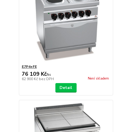
E7P4+FE
76 109 Kč
/
ks
Není skladem
62 900 Kč
bez DPH
Detail