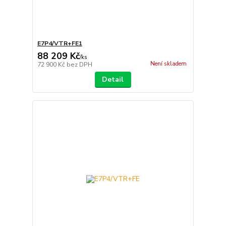
E7P4/VTR+FE1
88 209 Kč
/
ks
Není skladem
72 900 Kč
bez DPH
Detail