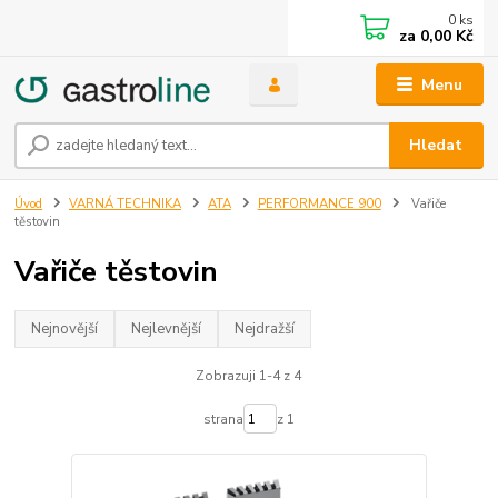
0
ks
za
0,00 Kč
Menu
Hledat
Úvod
VARNÁ TECHNIKA
ATA
PERFORMANCE 900
Vařiče
těstovin
Vařiče těstovin
Nejnovější
Nejlevnější
Nejdražší
Zobrazuji 1-4 z 4
strana
z 1