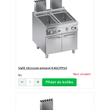
Vařič těstovin plynový K4GCPP10
Není skladem
/
ks
Přidat do košíku