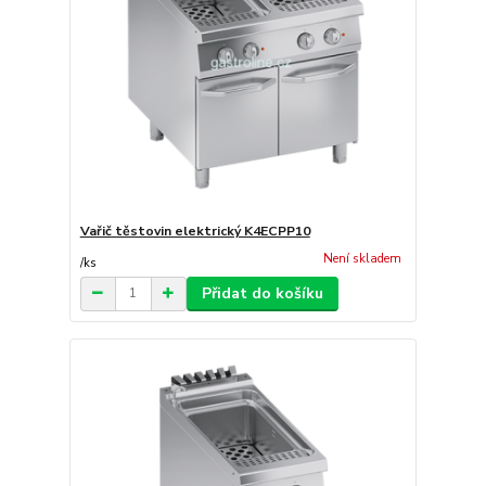
Vařič těstovin elektrický K4ECPP10
Není skladem
/
ks
Přidat do košíku