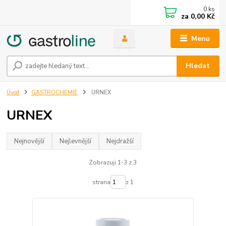
0
ks
za
0,00 Kč
Menu
Hledat
Úvod
GASTROCHEMIE
URNEX
URNEX
Nejnovější
Nejlevnější
Nejdražší
Zobrazuji 1-3 z 3
strana
z 1