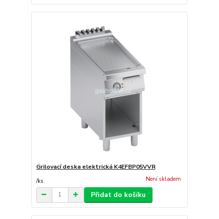
Grilovací deska elektrická K4EFBP05VVR
Není skladem
/
ks
Přidat do košíku