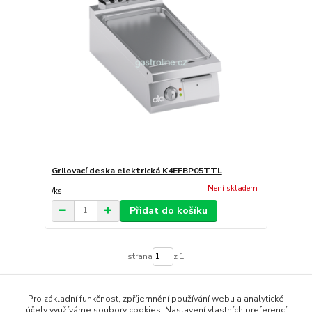
Grilovací deska elektrická K4EFBP05TTL
Není skladem
/
ks
Přidat do košíku
strana
z 1
Pro základní funkčnost, zpříjemnění používání webu a analytické
účely využíváme soubory cookies. Nastavení vlastních preferencí