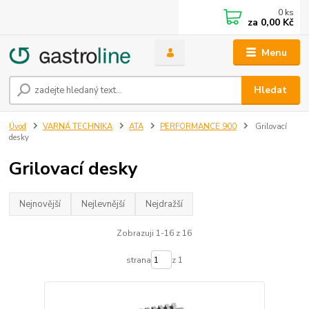
0
ks
za
0,00 Kč
Menu
Hledat
Úvod
VARNÁ TECHNIKA
ATA
PERFORMANCE 900
Grilovací
desky
Grilovací desky
Nejnovější
Nejlevnější
Nejdražší
Zobrazuji 1-16 z 16
strana
z 1