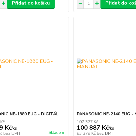
Přidat do košíku
Přidat do ko
NIC NE-1880 EUG - DIGITÁL
PANASONIC NE-2140 EUG -
 Kč
107 327 Kč
9 Kč
100 887 Kč
/
ks
/
ks
Skladem
Kč
bez DPH
83 378 Kč
bez DPH