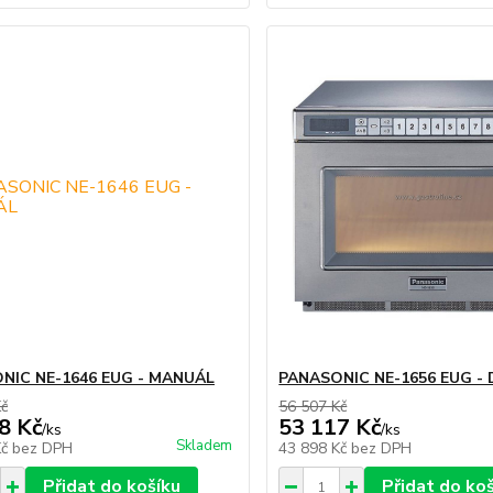
NIC NE-1646 EUG - MANUÁL
PANASONIC NE-1656 EUG - 
Kč
56 507 Kč
8 Kč
53 117 Kč
/
ks
/
ks
Skladem
Kč
bez DPH
43 898 Kč
bez DPH
Přidat do košíku
Přidat do ko