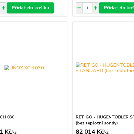
Přidat do košíku
Přidat do ko
CH 030
RETIGO - HUGENTOBLER 
(bez teplotní sondy)
1 Kč
82 014 Kč
/
ks
/
ks