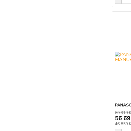
PANASO
60 319 
56 69
46 859 