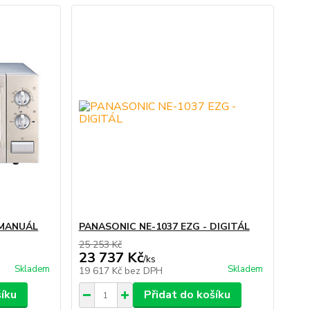
 MANUÁL
PANASONIC NE-1037 EZG - DIGITÁL
25 253 Kč
23 737 Kč
/
ks
Skladem
Skladem
19 617 Kč
bez DPH
šíku
Přidat do košíku