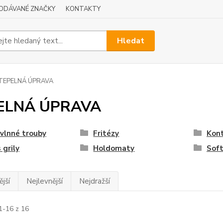
ODÁVANÉ ZNAČKY
KONTAKTY
Hledat
TEPELNÁ ÚPRAVA
ELNÁ ÚPRAVA
vlnné trouby
Fritézy
Kont
 grily
Holdomaty
Soft
jší
Nejlevnější
Nejdražší
1-16 z 16