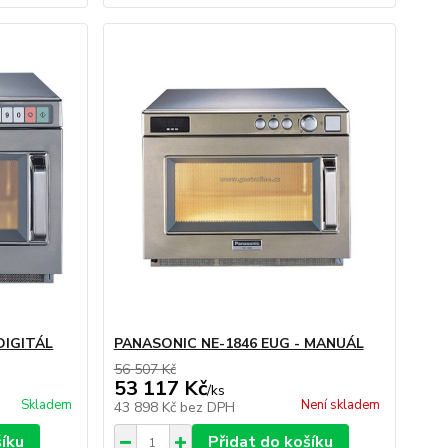
DIGITÁL
PANASONIC NE-1846 EUG - MANUÁL
56 507 Kč
53 117 Kč
/
ks
Skladem
Není skladem
43 898 Kč
bez DPH
šíku
Přidat do košíku