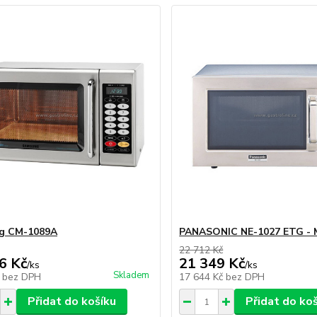
g CM-1089A
PANASONIC NE-1027 ETG -
22 712 Kč
6 Kč
21 349 Kč
/
ks
/
ks
Skladem
č
bez DPH
17 644 Kč
bez DPH
Přidat do košíku
Přidat do ko