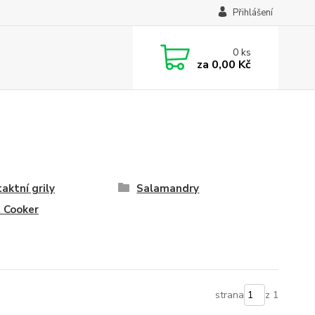
Přihlášení
0
ks
za
0,00 Kč
aktní grily
Salamandry
 Cooker
strana
z 1