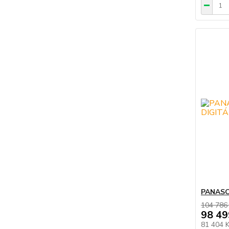
PANASO
104 786
98 49
81 404 