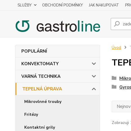
SLUŽBY
OBCHODNÍ PODMÍNKY
JAK NAKUPOVAT
PR
Úvod
POPULÁRNÍ
TEP
KONVEKTOMATY
VARNÁ TECHNIKA
Mikro
Gyros
TEPELNÁ ÚPRAVA
Mikrovlnné trouby
Nejnově
Fritézy
Zobrazuji 
Kontaktní grily