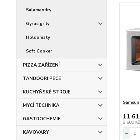
Salamandry
Gyros grily
Holdomaty
Soft Cooker
PIZZA ZAŘÍZENÍ
TANDOORI PECE
KUCHYŇSKÉ STROJE
Samsun
MYCÍ TECHNIKA
11 61
GASTROCHEMIE
9 600 K
KÁVOVARY