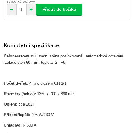
35 900 Kč
bez DPH
Přidat do košíku
Kompletní specifikace
Celonerezový
stůl, zadní stěna pozinkovaná, automatické odtávání,
izolace stěn
60 mm
, teplota -2 - +8
Počet dvířek:
4, pro uložení GN 1/1
Rozměry (šxhxv):
1360 x 700 x 860 mm
Objem:
cca 282 l
Příkon/Napětí:
495 W/230 V
Chladivo:
R 600 A