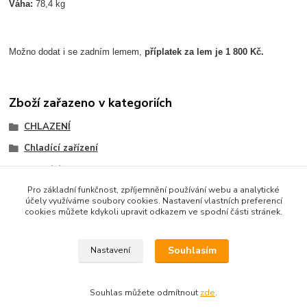
Váha:
78,4 kg
Možno dodat i se zadním lemem,
příplatek za lem je 1 800 Kč.
Zboží zařazeno v kategoriích
CHLAZENÍ
Chladící zařízení
Chladící stoly
Pro základní funkčnost, zpříjemnění používání webu a analytické
účely využíváme soubory cookies. Nastavení vlastních preferencí
cookies můžete kdykoli upravit odkazem ve spodní části stránek.
Podle zákona o evidenci tržeb je prodávající povinen
vystavit kupujícímu účtenku. Zároveň je povinen zaevidovat
Souhlasím
Nastavení
přijatou tržbu u správce daně online; v případě technického
výpadku pak nejpozději do 48 hodin.
Souhlas můžete odmítnout
zde
.
Vytvořeno na
Eshop-rychle.cz