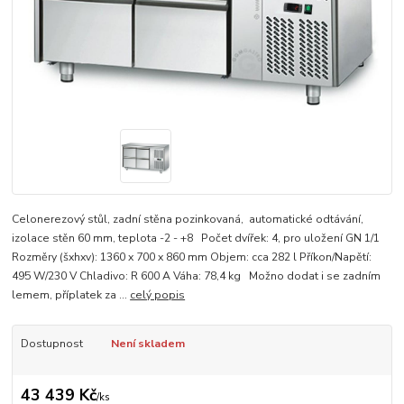
Celonerezový stůl, zadní stěna pozinkovaná, automatické odtávání,
izolace stěn 60 mm, teplota -2 - +8 Počet dvířek: 4, pro uložení GN 1/1
Rozměry (šxhxv): 1360 x 700 x 860 mm Objem: cca 282 l Příkon/Napětí:
495 W/230 V Chladivo: R 600 A Váha: 78,4 kg Možno dodat i se zadním
lemem, příplatek za ...
celý popis
Dostupnost
Není skladem
43 439 Kč
/
ks