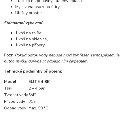
Tlačítko na přídavný studený oplach.
Mycí vana osazena filtry.
Úložný prostor.
Standardní vybavení:
1 koš na talíře,
1 koš na sklenice,
1 koš na příbory.
Pozn.
Pokud odtok vody nebude moci být řešen samospádem, je
nutno myčku dovybavit odpadovým čerpadlem.
Tehnické podmínky připojení:
Model
ELITE 4 SB
Tlak
2 – 4 bar
Tvrdost vody
3/4"
Přívod vody
31 mm
Odpad vody
max. 50 °C