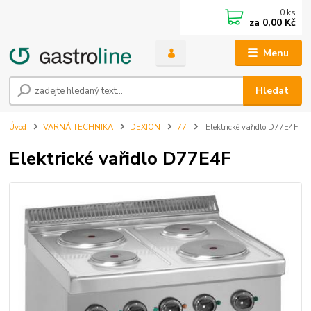
0
ks
za
0,00 Kč
Menu
Hledat
Úvod
VARNÁ TECHNIKA
DEXION
77
Elektrické vařidlo D77E4F
Elektrické vařidlo D77E4F