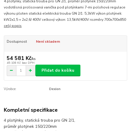
4 plotýnky, statická trouba pro GN 2/1, průměr plotýnek 150/220mm
vodotěsná prolisovaná vanička pod plotýnkami 7-mi polohová regulace
výkonu ploten statická elektrická trouba GN 2/1: 5,3kW výkon plotýnek:
kW2x1,5 + 2x2,6/ 400V celkový výkon: 13,5kW/400V rozměry:700x700x850
celý popis
Dostupnost
Není skladem
54 581 Kč
/
ks
45 108 Kč
bez DPH
Přidat do košíku
Výrobce:
Dexion
Kompletní specifikace
4 plotýnky, statická trouba pro GN 2/1,
průměr plotýnek 150/220mm