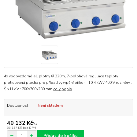
4x vodovzdorné el. plotny Ø 220m, 7-polohová regulace teploty
prolisovaná plocha pro případ vykypění příkon : 10,4 kW / 400 V rozměry :
Š x H x V : 700x700x280 mm
celý popis
Dostupnost
Není skladem
40 132 Kč
/
ks
33 167 Kč
bez DPH
Přidat do košíku