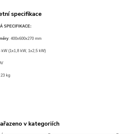
tní specifikace
Á SPECIFIKACE:
změry
: 400x600x270 mm
 kW (1x1,8 kW, 1x2,5 kW)
0V
:
23 kg
zařazeno v kategoriích