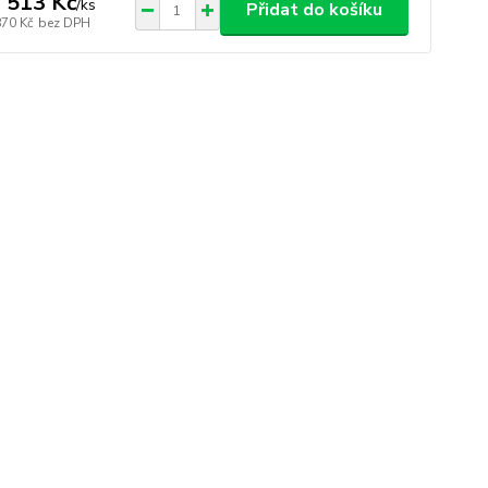
 513 Kč
/
ks
Přidat do košíku
870 Kč
bez DPH