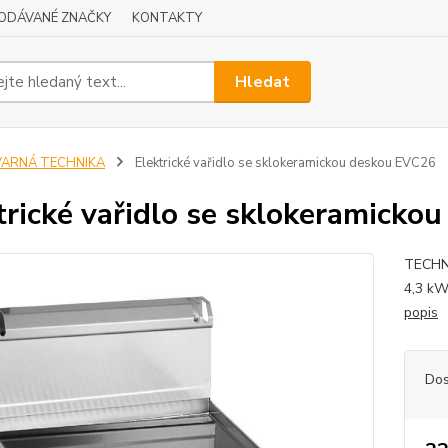
ODÁVANÉ ZNAČKY
KONTAKTY
Hledat
VARNÁ TECHNIKA
Elektrické vařidlo se sklokeramickou deskou EVC26
trické vařidlo se sklokeramicko
TECHNI
4,3 kW
popis
Dos