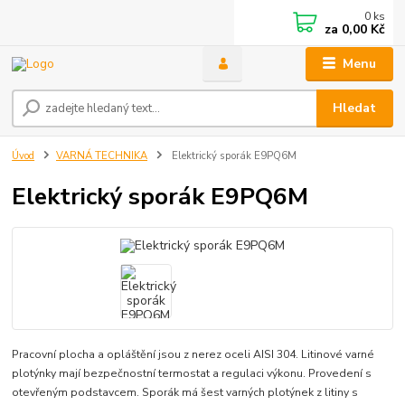
0
ks
za
0,00 Kč
Menu
Hledat
Úvod
VARNÁ TECHNIKA
Elektrický sporák E9PQ6M
Elektrický sporák E9PQ6M
Pracovní plocha a opláštění jsou z nerez oceli AISI 304. Litinové varné
plotýnky mají bezpečnostní termostat a regulaci výkonu. Provedení s
otevřeným podstavcem. Sporák má šest varných plotýnek z litiny s