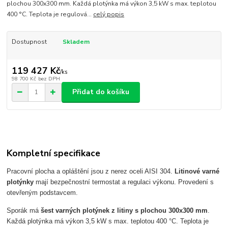
plochou 300x300 mm. Každá plotýnka má výkon 3,5 kW s max. teplotou
400 °C. Teplota je regulová...
celý popis
Dostupnost
Skladem
119 427 Kč
/
ks
98 700 Kč
bez DPH
Přidat do košíku
Kompletní specifikace
Pracovní plocha a opláštění jsou z nerez oceli AISI 304.
Litinové varné
plotýnky
mají bezpečnostní termostat a regulaci výkonu. Provedení s
otevřeným podstavcem.
Sporák má
šest varných plotýnek z litiny s plochou 300x300 mm
.
Každá plotýnka má výkon 3,5 kW s max. teplotou 400 °C. Teplota je