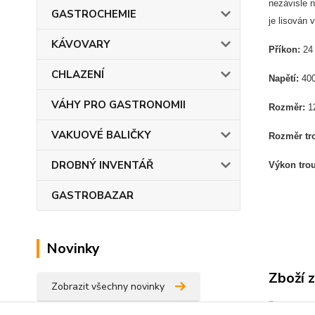
nezávisle n
GASTROCHEMIE
je lisován 
KÁVOVARY
Příkon:
24
CHLAZENÍ
Napětí:
400
VÁHY PRO GASTRONOMII
Rozměr:
12
VAKUOVÉ BALIČKY
Rozměr tr
DROBNÝ INVENTÁŘ
Výkon tro
GASTROBAZAR
Novinky
Zboží 
Zobrazit všechny novinky
VARN