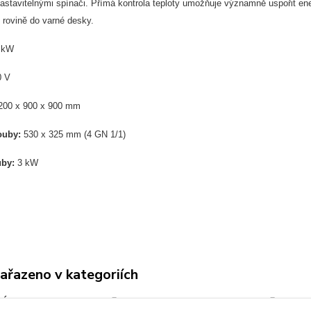
astavitelnými spínači. Přímá kontrola teploty umožňuje významně uspořit en
v rovině do varné desky.
 kW
 V
00 x 900 x 900 mm
ouby:
530 x 325 mm (4 GN 1/1)
uby:
3 kW
zařazeno v kategoriích
Á TECHNIKA
BERTOS
MAX