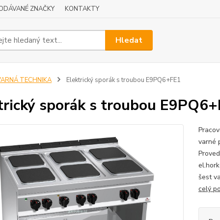
ODÁVANÉ ZNAČKY
KONTAKTY
Hledat
VARNÁ TECHNIKA
Elektrický sporák s troubou E9PQ6+FE1
trický sporák s troubou E9PQ6
Pracovn
varné 
Proved
el.hor
šest v
celý p