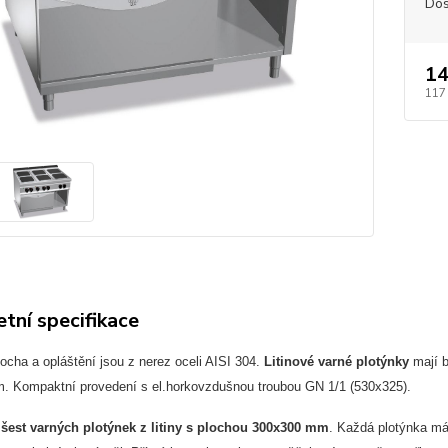
Dos
14
117
tní specifikace
ocha a opláštění jsou z nerez oceli AISI 304.
Litinové varné plotýnky
mají b
. Kompaktní provedení s el.horkovzdušnou troubou GN 1/1 (530x325).
šest varných plotýnek z litiny s plochou 300x300 mm
. Každá plotýnka má