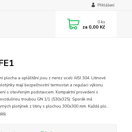
Přihlášení
0
ks
za
0,00 Kč
+FE1
í plocha a opláštění jsou z nerez oceli AISI 304. Litinové
plotýnky mají bezpečnostní termostat a regulaci výkonu.
ení s otevřeným podstavcem. Kompaktní provedení s
kovzdušnou troubou GN 1/1 (530x325). Sporák má
arných plotýnek z litiny s plochou 300x300 mm. Každá plo...
opis