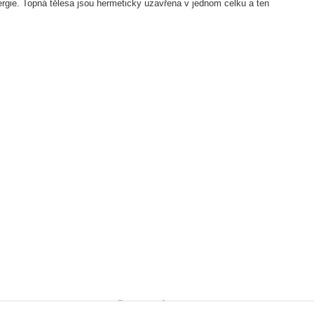
ergie. Topná tělesa jsou hermeticky uzavřena v jednom celku a ten
IMA 900
Sporáky