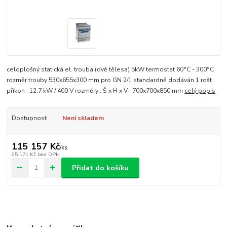
celoplošný statická el. trouba (dvě tělesa) 5kW termostat 60°C - 300°C
rozměr trouby 530x655x300 mm pro GN 2/1 standardně dodáván 1 rošt
příkon : 12,7 kW / 400 V rozměry : Š x H x V : 700x700x850 mm
celý popis
Dostupnost
Není skladem
115 157 Kč
/
ks
95 171 Kč
bez DPH
Přidat do košíku