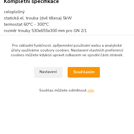
Kompletní specifikace
celoplošný
statická el. trouba (dvě tělesa) 5kW
termostat 60°C - 300°C
rozměr trouby 530x655x300 mm pro GN 2/1
standardně dodáván 1 rošt
příkon : 12,7 kW / 400 V
Pro základní funkčnost, zpříjemnění používání webu a analytické
rozměry : Š x H x V : 700x700x850 mm
účely využíváme soubory cookies. Nastavení vlastních preferencí
cookies můžete kdykoli upravit odkazem ve spodní části stránek.
Zboží zařazeno v kategoriích
Souhlasím
Nastavení
TECNO 700
Souhlas můžete odmítnout
zde
.
Podle zákona o evidenci tržeb je prodávající povinen
vystavit kupujícímu účtenku. Zároveň je povinen zaevidovat
přijatou tržbu u správce daně online; v případě technického
výpadku pak nejpozději do 48 hodin.