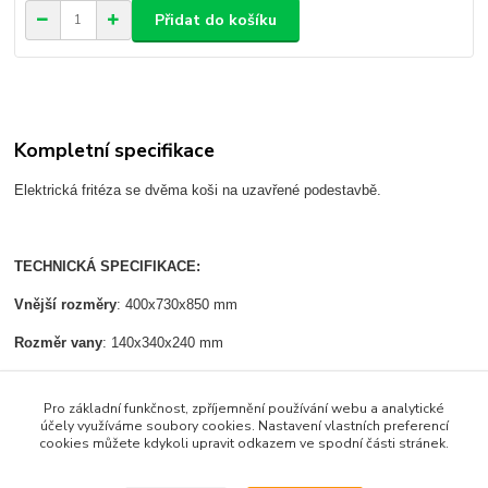
Přidat do košíku
Kompletní specifikace
Elektrická fritéza se dvěma koši na uzavřené podestavbě.
TECHNICKÁ SPECIFIKACE:
Vnější rozměry
: 400x730x850 mm
Rozměr vany
: 140x340x240 mm
Kapacita
: 7 l + 7 l
Pro základní funkčnost, zpříjemnění používání webu a analytické
Příkon:
10,5 kW ( 2 x 5,25 kW)
účely využíváme soubory cookies. Nastavení vlastních preferencí
cookies můžete kdykoli upravit odkazem ve spodní části stránek.
Napětí
: 400V