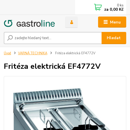
0
ks
za
0,00 Kč
Menu
Hledat
Úvod
VARNÁ TECHNIKA
Fritéza elektrická EF4772V
Fritéza elektrická EF4772V