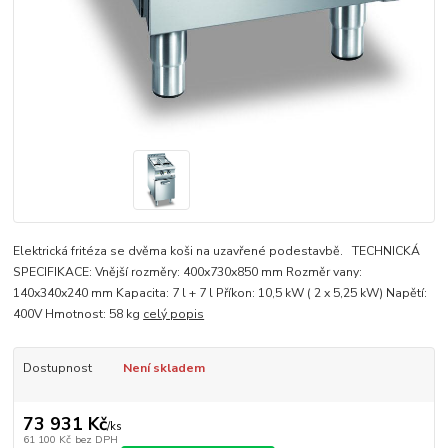
Elektrická fritéza se dvěma koši na uzavřené podestavbě. TECHNICKÁ
SPECIFIKACE: Vnější rozměry: 400x730x850 mm Rozměr vany:
140x340x240 mm Kapacita: 7 l + 7 l Příkon: 10,5 kW ( 2 x 5,25 kW) Napětí:
400V Hmotnost: 58 kg
celý popis
Dostupnost
Není skladem
73 931 Kč
/
ks
61 100 Kč
bez DPH