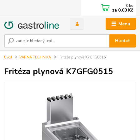
0
ks
za
0,00 Kč
Menu
Hledat
Úvod
VARNÁ TECHNIKA
Fritéza plynová K7GFG0515
Fritéza plynová K7GFG0515