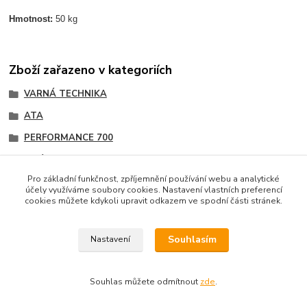
Hmotnost:
50 kg
Zboží zařazeno v kategoriích
VARNÁ TECHNIKA
ATA
PERFORMANCE 700
Fritézy
Pro základní funkčnost, zpříjemnění používání webu a analytické
účely využíváme soubory cookies. Nastavení vlastních preferencí
cookies můžete kdykoli upravit odkazem ve spodní části stránek.
Podle zákona o evidenci tržeb je prodávající povinen
vystavit kupujícímu účtenku. Zároveň je povinen zaevidovat
Souhlasím
Nastavení
přijatou tržbu u správce daně online; v případě technického
výpadku pak nejpozději do 48 hodin.
Souhlas můžete odmítnout
zde
.
Vytvořeno na
Eshop-rychle.cz