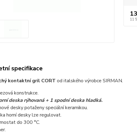
13
11 
tní specifikace
chý kontaktní gril CORT
od italského výrobce SIRMAN.
ezová konstrukce.
orní deska rýhovaná + 1 spodní deska hladká.
inové desky potaženy speciální keramikou.
ka horní desky lze regulovat.
mostat do 300 °C.
er.