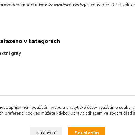
 provedení modelu
bez keramické vrstvy
z ceny bez DPH základ
zařazeno v kategoriích
ktní grily
nost, zpříjemnění používání webu a analytické účely využíváme soubory
ch preferencí cookies můžete kdykoli upravit odkazem ve spodní části 
ovinen vystavit kupujícímu účtenku. Zároveň je povinen zaevidovat
Souhlasím
Nastavení