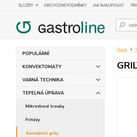
SLUŽBY
OBCHODNÍ PODMÍNKY
JAK NAKUPOVAT
PR
Úvod
POPULÁRNÍ
GRI
KONVEKTOMATY
VARNÁ TECHNIKA
TEPELNÁ ÚPRAVA
Mikrovlnné trouby
Fritézy
Kontaktní grily