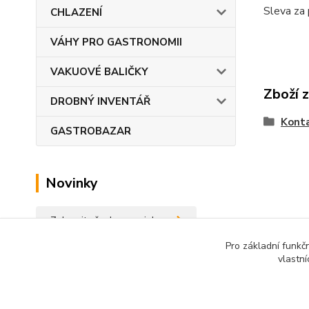
Sleva za
CHLAZENÍ
VÁHY PRO GASTRONOMII
VAKUOVÉ BALIČKY
Zboží 
DROBNÝ INVENTÁŘ
Konta
GASTROBAZAR
Novinky
Zobrazit všechny novinky
Pro základní funkč
vlastní
Podle zákona o evidenci tržeb je prodávající p