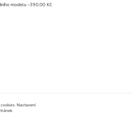
ního modelu –390,00 Kč.
 cookies. Nastavení
stránek.
 přijatou tržbu u správce daně online; v případě