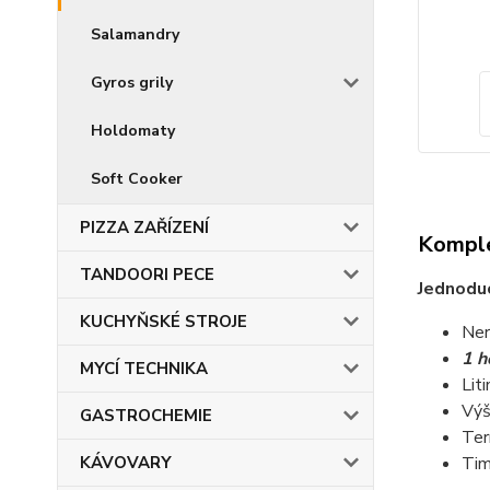
Salamandry
Gyros grily
Holdomaty
Soft Cooker
PIZZA ZAŘÍZENÍ
Komple
TANDOORI PECE
Jednodu
KUCHYŇSKÉ STROJE
Ner
1 h
MYCÍ TECHNIKA
Lit
Výš
GASTROCHEMIE
Ter
KÁVOVARY
Tim