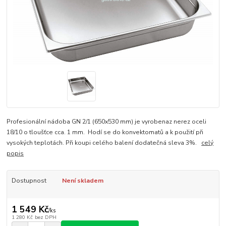
Profesionální nádoba GN 2/1 (650x530 mm) je vyrobenaz nerez oceli
18/10 o tloušťce cca. 1 mm. Hodí se do konvektomatů a k použití při
vysokých teplotách. Při koupi celého balení dodatečná sleva 3%.
celý
popis
Dostupnost
Není skladem
1 549 Kč
/
ks
1 280 Kč
bez DPH