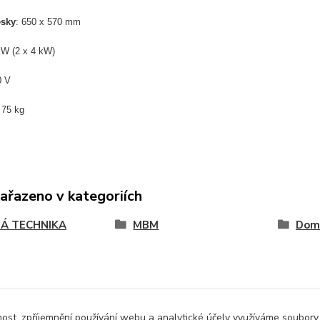
sky
: 650 x 570 mm
W (2 x 4 kW)
0 V
:
75 kg
zařazeno v kategoriích
Á TECHNIKA
MBM
Dom
nost, zpříjemnění používání webu a analytické účely využíváme soubory