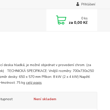
Přihlášení
0
ks
za
0,00 Kč
ací deska hladká, je možné objednat v provedení chrom. (za
tek) TECHNICKÁ SPECIFIKACE: Vnější rozměry: 700x730x250
měr desky: 650 x 570 mm Příkon: 8 kW (2 x 4 kW) Napětí:
Hmotnost: 75 kg
celý popis
tupnost
Není skladem