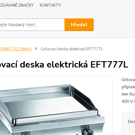
ODÁVANÉ ZNAČKY
KONTAKTY
Hledat
VARNÁ TECHNIKA
Grilovací deska elektrická EFT777L
ovací deska elektrická EFT777L
Grilov
přípla
mm Roz
400 V 
Dos