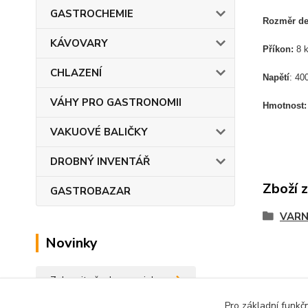
GASTROCHEMIE
Rozměr de
KÁVOVARY
Příkon:
8 k
CHLAZENÍ
Napětí
: 40
VÁHY PRO GASTRONOMII
Hmotnost
VAKUOVÉ BALIČKY
DROBNÝ INVENTÁŘ
Zboží 
GASTROBAZAR
VARN
Novinky
Zobrazit všechny novinky
Pro základní funkč