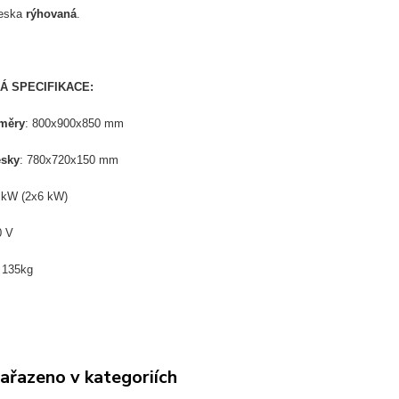
deska
rýhovaná
.
Á SPECIFIKACE:
změry
: 800x900x850 mm
sky
: 780x720x150 mm
kW (2x6 kW)
0 V
:
135
kg
zařazeno v kategoriích