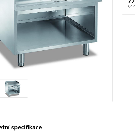
77
64 
tní specifikace