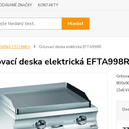
ODÁVANÉ ZNAČKY
KONTAKTY
Hledat
VARNÁ TECHNIKA
Grilovací deska elektrická EFTA998R
ovací deska elektrická EFTA998
Grilov
800x90
(2x6 k
Dos