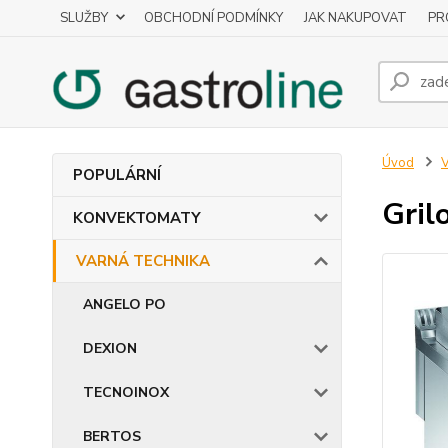
SLUŽBY
OBCHODNÍ PODMÍNKY
JAK NAKUPOVAT
PR
Úvod
POPULÁRNÍ
Gril
KONVEKTOMATY
VARNÁ TECHNIKA
ANGELO PO
DEXION
TECNOINOX
BERTOS