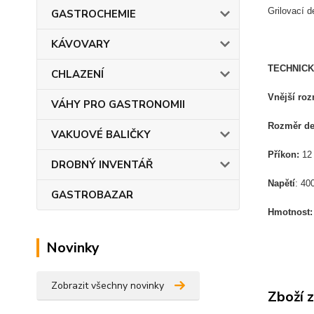
Grilovací 
GASTROCHEMIE
KÁVOVARY
TECHNICK
CHLAZENÍ
Vnější ro
VÁHY PRO GASTRONOMII
Rozměr de
VAKUOVÉ BALIČKY
Příkon:
12 
DROBNÝ INVENTÁŘ
Napětí
: 40
GASTROBAZAR
Hmotnost
Novinky
Zobrazit všechny novinky
Zboží 