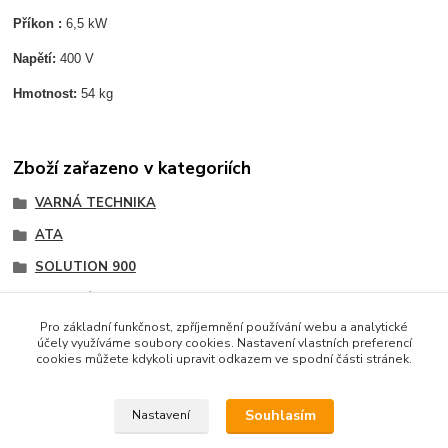
Příkon :
6,5 kW
Napětí:
400 V
Hmotnost:
54 kg
Zboží zařazeno v kategoriích
VARNÁ TECHNIKA
ATA
SOLUTION 900
Grilovací desky
Pro základní funkčnost, zpříjemnění používání webu a analytické
účely využíváme soubory cookies. Nastavení vlastních preferencí
cookies můžete kdykoli upravit odkazem ve spodní části stránek.
Podle zákona o evidenci tržeb je prodávající povinen
vystavit kupujícímu účtenku. Zároveň je povinen zaevidovat
Souhlasím
Nastavení
přijatou tržbu u správce daně online; v případě technického