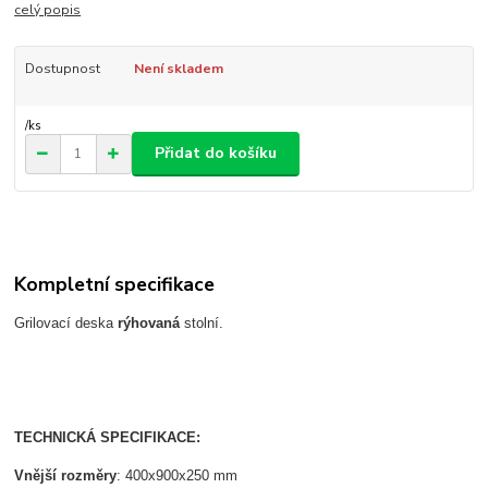
celý popis
Dostupnost
Není skladem
/
ks
Přidat do košíku
Kompletní specifikace
Grilovací deska
rýhovaná
stolní.
TECHNICKÁ SPECIFIKACE:
Vnější rozměry
: 400x900x250 mm