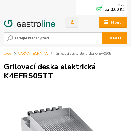
0
ks
za
0,00 Kč
Menu
Hledat
Úvod
VARNÁ TECHNIKA
Grilovací deska elektrická K4EFRS05TT
Grilovací deska elektrická
K4EFRS05TT