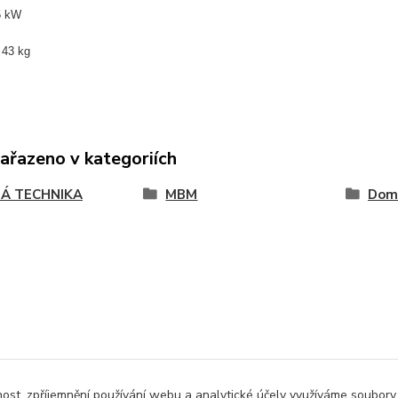
5 kW
:
43 kg
zařazeno v kategoriích
Á TECHNIKA
MBM
Dom
nost, zpříjemnění používání webu a analytické účely využíváme soubory