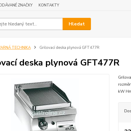
ODÁVANÉ ZNAČKY
KONTAKTY
Hledat
VARNÁ TECHNIKA
Grilovací deska plynová GFT477R
ovací deska plynová GFT477R
Grilov
rozměr
kW Hm
Dos