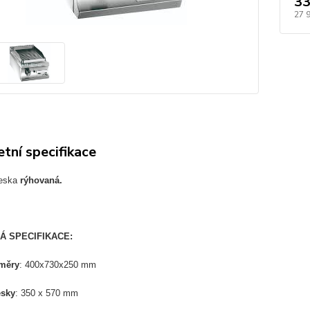
33
27 
tní specifikace
deska
rýhovaná.
Á SPECIFIKACE:
změry
: 400x730x250 mm
sky
: 350 x 570 mm