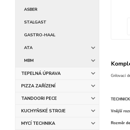
ASBER
STALGAST
GASTRO-HAAL
ATA
MBM
Komple
TEPELNÁ ÚPRAVA
Grilovací 
PIZZA ZAŘÍZENÍ
TANDOORI PECE
TECHNICK
KUCHYŇSKÉ STROJE
Vnější ro
MYCÍ TECHNIKA
Rozměr de