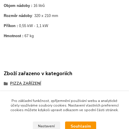
Objem nádoby :
16 litrů
Rozměr nádoby
: 320 x 210 mm
Příkon :
0,55 kW - 1,1 kW
Hmotnost :
67 kg
Zboží zařazeno v kategoriích
PIZZA ZAŘÍZENÍ
Hnětače RESTO ITALIA
Pro základní funkčnost, zpříjemnění používání webu a analytické
účely využíváme soubory cookies. Nastavení vlastních preferencí
cookies můžete kdykoli upravit odkazem ve spodní části stránek.
Podle zákona o evidenci tržeb je prodávající povinen
vystavit kupujícímu účtenku. Zároveň je povinen zaevidovat
Souhlasím
Nastavení