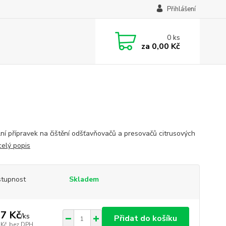
Přihlášení
0
ks
za
0,00 Kč
lní přípravek na čištění odšťavňovačů a presovačů citrusových
celý popis
tupnost
Skladem
7 Kč
/
ks
Přidat do košíku
 Kč
bez DPH