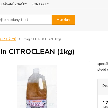
ODÁVANÉ ZNAČKY
KONTAKTY
Hledat
POPULÁRNÍ
Imagin CITROCLEAN (1kg)
in CITROCLEAN (1kg)
speciá
plodů
Dos
17
146