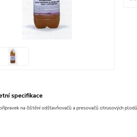
tní specifikace
 přípravek na čištění odšťavňovačů a presovačů citrusových plod