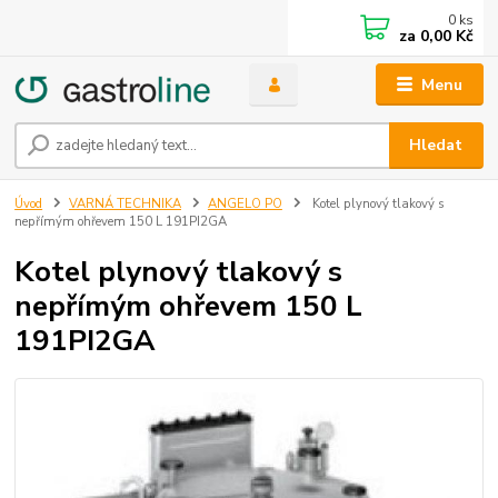
0
ks
za
0,00 Kč
Menu
Hledat
Úvod
VARNÁ TECHNIKA
ANGELO PO
Kotel plynový tlakový s
nepřímým ohřevem 150 L 191PI2GA
Kotel plynový tlakový s
nepřímým ohřevem 150 L
191PI2GA