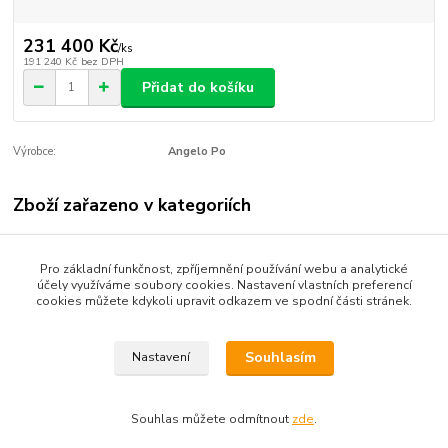
231 400 Kč
/
ks
191 240 Kč
bez DPH
Přidat do košíku
Výrobce:
Angelo Po
Zboží zařazeno v kategoriích
ANGELO PO
Pro základní funkčnost, zpříjemnění používání webu a analytické
účely využíváme soubory cookies. Nastavení vlastních preferencí
cookies můžete kdykoli upravit odkazem ve spodní části stránek.
Podle zákona o evidenci tržeb je prodávající povinen
vystavit kupujícímu účtenku. Zároveň je povinen zaevidovat
Souhlasím
Nastavení
přijatou tržbu u správce daně online; v případě technického
výpadku pak nejpozději do 48 hodin.
Souhlas můžete odmítnout
zde
.
Vytvořeno na
Eshop-rychle.cz