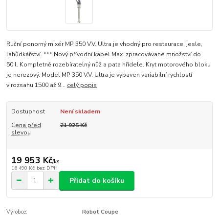
Ruční ponorný mixér MP 350 V.V. Ultra je vhodný pro restaurace, jesle,
lahůdkářství. *** Nový přívodní kabel Max. zpracovávané množství do
50 l. Kompletně rozebíratelný nůž a pata hřídele. Kryt motorového bloku
je nerezový. Model MP 350 V.V. Ultra je vybaven variabilní rychlostí
v rozsahu 1500 až 9...
celý popis
Dostupnost
Není skladem
Cena před
21 925 Kč
slevou
19 953 Kč
/
ks
16 490 Kč
bez DPH
Přidat do košíku
Výrobce:
Robot Coupe