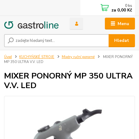
0
ks
za
0,00 Kč
Menu
Hledat
Úvod
KUCHYŇSKÉ STROJE
Mixéry ruční ponorné
MIXER PONORNÝ
MP 350 ULTRA V.V. LED
MIXER PONORNÝ MP 350 ULTRA
V.V. LED