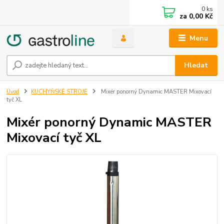
0
ks
za
0,00 Kč
Menu
Hledat
Úvod
KUCHYŇSKÉ STROJE
Mixér ponorný Dynamic MASTER Mixovací
tyč XL
Mixér ponorný Dynamic MASTER
Mixovací tyč XL