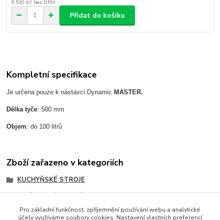
5 530 Kč
bez DPH
Přidat do košíku
Kompletní specifikace
Je určena pouze k nástavci Dynamic
MASTER.
Délka tyče
: 500 mm
Objem
: do 100 litrů
Zboží zařazeno v kategoriích
KUCHYŇSKÉ STROJE
Mixéry ruční ponorné
Pro základní funkčnost, zpříjemnění používání webu a analytické
účely využíváme soubory cookies. Nastavení vlastních preferencí