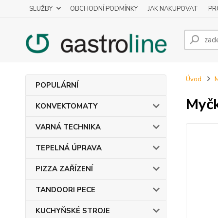
SLUŽBY
OBCHODNÍ PODMÍNKY
JAK NAKUPOVAT
PR
Úvod
POPULÁRNÍ
Myčk
KONVEKTOMATY
VARNÁ TECHNIKA
TEPELNÁ ÚPRAVA
PIZZA ZAŘÍZENÍ
TANDOORI PECE
KUCHYŇSKÉ STROJE