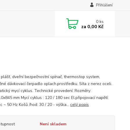
Přihlášení
0
ks
za
0,00 Kč
ý plášť, dveřní bezpečnostní spínač, thermostop system,
ěné dávkovací čerpadlo oplach.prostředku. Síta z nerez oceli.
tický mycí cyklus. Technické provedení: Rozměry:
0x845 mm Mycí cyklus : 120 / 180 sec El.připojovací napětí:
c ~ 50 Hz Košů /hod: 30 / 20 - výška...
celý popis
tupnost
Není skladem