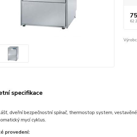
75
62 
Výrobc
tní specifikace
lášť, dveřní bezpečnostní spínač, thermostop system, vestavěné
tomatický mycí cyklus.
é provedení: