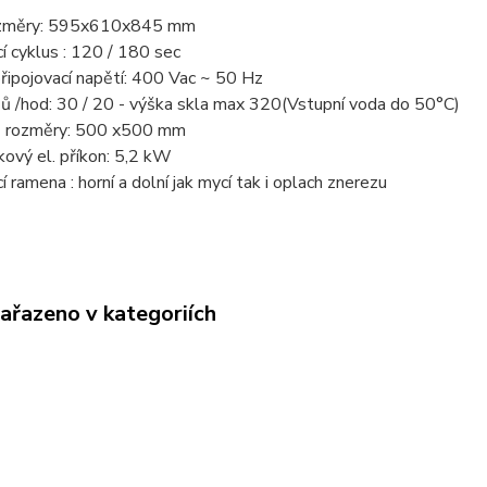
změry: 595x610x845 mm
í cyklus : 120 / 180 sec
připojovací napětí: 400 Vac ~ 50 Hz
ů /hod: 30 / 20 - výška skla max 320(Vstupní voda do 50°C)
 rozměry: 500 x500 mm
kový el. příkon: 5,2 kW
í ramena : horní a dolní jak mycí tak i oplach znerezu
zařazeno v kategoriích