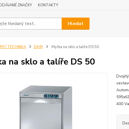
ODÁVANÉ ZNAČKY
KONTAKTY
Hledat
MYCÍ TECHNIKA
DIHR
Myčka na sklo a talíře DS 50
a na sklo a talíře DS 50
Dvojit
vestav
Automa
595x61
400 Va
Dos