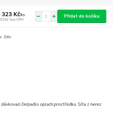
 323 Kč
/
ks
Přidat do košíku
250 Kč
bez DPH
e:
Dihr
 dávkovací čerpadlo oplach.prostředku. Síta z nerez