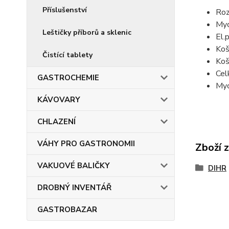
Příslušenství
Ro
Myc
Leštičky příborů a sklenic
El.
Koš
Čistící tablety
Koš
Cel
GASTROCHEMIE
Myc
KÁVOVARY
CHLAZENÍ
VÁHY PRO GASTRONOMII
Zboží 
VAKUOVÉ BALIČKY
DIHR
DROBNÝ INVENTÁŘ
GASTROBAZAR