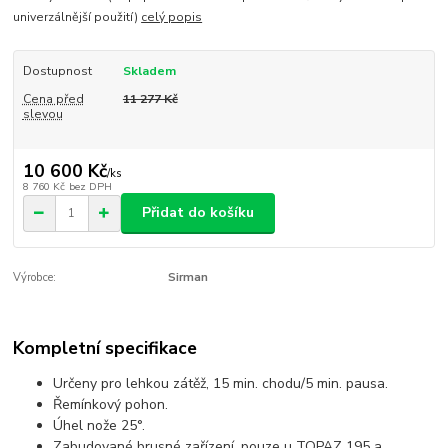
univerzálnější použití)
celý popis
Dostupnost
Skladem
Cena před
11 277 Kč
slevou
10 600 Kč
/
ks
8 760 Kč
bez DPH
Přidat do košíku
Výrobce:
Sirman
Kompletní specifikace
Určeny pro lehkou zátěž, 15 min. chodu/5 min. pausa.
Řemínkový pohon.
Úhel nože 25°.
Zabudované brusné zařízení, pouze u TOPAZ 195 a