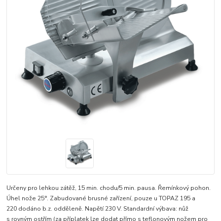
Určeny pro lehkou zátěž, 15 min. chodu/5 min. pausa. Řemínkový pohon.
Úhel nože 25°. Zabudované brusné zařízení, pouze u TOPAZ 195 a
220 dodáno b.z. odděleně. Napětí 230 V. Standardní výbava: nůž
s rovným ostřím (za příplatek lze dodat přímo s teflonovým nožem pro