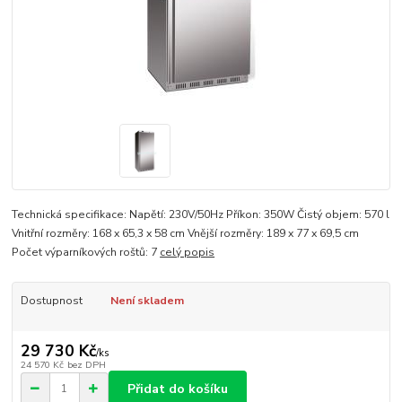
Technická specifikace: Napětí: 230V/50Hz Příkon: 350W Čistý objem: 570 l
Vnitřní rozměry: 168 x 65,3 x 58 cm Vnější rozměry: 189 x 77 x 69,5 cm
Počet výparníkových roštů: 7
celý popis
Dostupnost
Není skladem
29 730 Kč
/
ks
24 570 Kč
bez DPH
Přidat do košíku