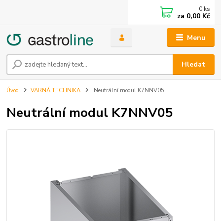
0
ks
za
0,00 Kč
Menu
Hledat
Úvod
VARNÁ TECHNIKA
Neutrální modul K7NNV05
Neutrální modul K7NNV05