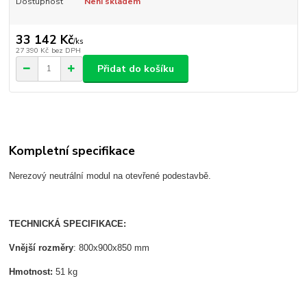
Dostupnost
Není skladem
33 142 Kč
/
ks
27 390 Kč
bez DPH
Přidat do košíku
Kompletní specifikace
Nerezový neutrální modul na otevřené podestavbě.
TECHNICKÁ SPECIFIKACE:
Vnější rozměry
: 800x900x850 mm
Hmotnost:
51 kg