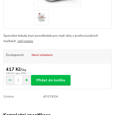
Speciální tekutý mycí prostředek pro mytí skla v profesionálních
myčkách.
celý popis
Dostupnost
Není skladem
417 Kč
/
5kg
345 Kč
bez DPH
Přidat do košíku
Výrobce:
ATOTECH
Kompletní specifikace