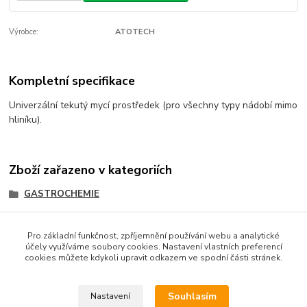
Výrobce:
ATOTECH
Kompletní specifikace
Univerzální tekutý mycí prostředek (pro všechny typy nádobí mimo
hliníku).
Zboží zařazeno v kategoriích
GASTROCHEMIE
ATOTECH
Pro základní funkčnost, zpříjemnění používání webu a analytické
účely využíváme soubory cookies. Nastavení vlastních preferencí
cookies můžete kdykoli upravit odkazem ve spodní části stránek.
Podle zákona o evidenci tržeb je prodávající povinen
vystavit kupujícímu účtenku. Zároveň je povinen zaevidovat
Souhlasím
Nastavení