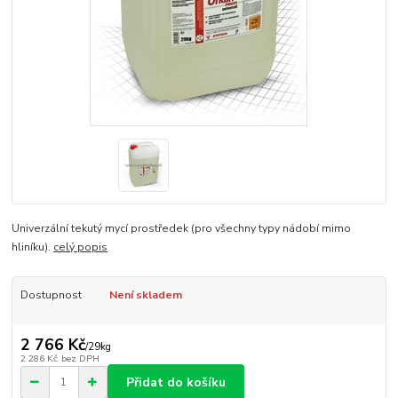
Univerzální tekutý mycí prostředek (pro všechny typy nádobí mimo
hliníku).
celý popis
Dostupnost
Není skladem
2 766 Kč
/
29kg
2 286 Kč
bez DPH
Přidat do košíku